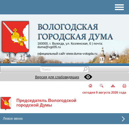
Комитеты
График приема
Контакты
Депутатские объединения
160000, г. Вологда, ул. Козленская, 6 | почта:
duma@vgd35.ru
официальный сайт
www.duma-vologda.ru
Версия для слабовидящих
сегодня 9 августа 2026 года
Председатель Вологодской
городской Думы
Левое меню