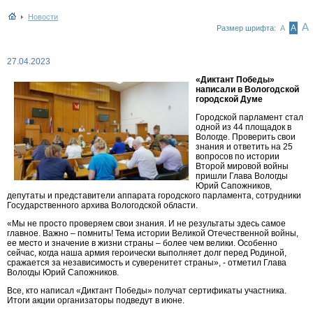
Новости
А
А
Размер шрифта:
А
27.04.2023
«Диктант Победы»
написали в Вологодской
городской Думе
Городской парламент стал
одной из 44 площадок в
Вологде. Проверить свои
знания и ответить на 25
вопросов по истории
Второй мировой войны
пришли Глава Вологды
Юрий Сапожников,
депутаты и представители аппарата городского парламента, сотрудники
Государственного архива Вологодской области.
«Мы не просто проверяем свои знания. И не результаты здесь самое
главное. Важно – помнить! Тема истории Великой Отечественной войны,
ее место и значение в жизни страны – более чем велики. Особенно
сейчас, когда наша армия героически выполняет долг перед Родиной,
сражается за независимость и суверенитет страны», - отметил Глава
Вологды Юрий Сапожников.
Все, кто написал «Диктант Победы» получат сертификаты участника.
Итоги акции организаторы подведут в июне.