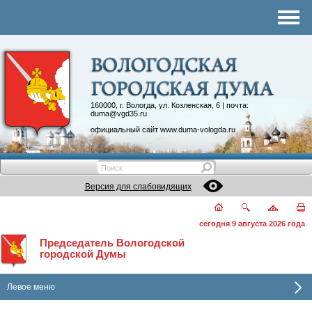
Комитеты
График приема
Контакты
Депутатские объединения
160000, г. Вологда, ул. Козленская, 6 | почта:
duma@vgd35.ru
официальный сайт
www.duma-vologda.ru
Версия для слабовидящих
сегодня 9 августа 2026 года
Председатель Вологодской
городской Думы
Левое меню