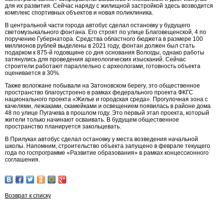
для их развития. Сейчас наряду с жилищной застройкой здесь возводится
комплекс спортивных объектов и новая поликлиника.
В центральной части города автобус сделал остановку у будущего
светомузыкального фонтана. Его строят по улице Благовещенской, 4 по
поручению Губернатора. Средства областного бюджета в размере 100
миллионов рублей выделены в 2021 году, фонтан должен был стать
подарком к 875-й годовщине со дня основания Вологды, однако работы
затянулись для проведения археологических изысканий. Сейчас
строители работают параллельно с археологами, готовность объекта
оценивается в 30%.
Также вологжане побывали на Затоновском берегу, это общественное
пространство благоустроено в рамках федерального проекта ФКГС
национального проекта «Жилье и городская среда». Прогулочная зона с
качелями, лежаками, скамейками и освещением появилась в районе дома
48 по улице Пугачева в прошлом году. Это первый этап проекта, который
жители только начинают осваивать. В будущем общественное
пространство планируется закольцевать.
В Прилуках автобус сделал остановку у места возведения начальной
школы. Напомним, строительство объекта запущено в феврале текущего
года по госпрограмме «Развитие образования» в рамках концессионного
соглашения.
Возврат к списку