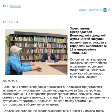
Новости
А
А
Размер шрифта:
А
12.07.2023
Заместитель
Председателя
Вологодской городской
Думы Сергей Никулин
провел прием граждан в
городской библиотеке №
13 в микрорайоне
Тепличный
Основная часть вопросов
касалась благоустройства
и развития территории
микрорайона, несколько
вологжан обратились с
просьбами личного
характера.
Валентина Григорьевна давно проживает в Тепличном, представляет
активную группу старшего поколения, радеющую за благоустройство
своего района. Она попросила рассмотреть возможность установки
скамеек и урн вдоль тротуара по улице Петина, выполнить озеленение на
пустующей территории, подсыпать проезд между домами 2 и 3,
контролировать уборку улицы от грязи.
Следующее обращение касалось очистки реки Содемы и покоса травы