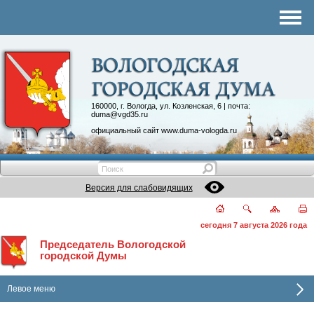
Комитеты
График приема
Контакты
Депутатские объединения
160000, г. Вологда, ул. Козленская, 6 | почта:
duma@vgd35.ru
официальный сайт
www.duma-vologda.ru
Версия для слабовидящих
сегодня 7 августа 2026 года
Председатель Вологодской
городской Думы
Левое меню