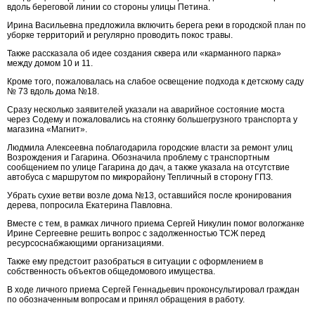
вдоль береговой линии со стороны улицы Петина.
Ирина Васильевна предложила включить берега реки в городской план по
уборке территорий и регулярно проводить покос травы.
Также рассказала об идее создания сквера или «карманного парка»
между домом 10 и 11.
Кроме того, пожаловалась на слабое освещение подхода к детскому саду
№ 73 вдоль дома №18.
Сразу несколько заявителей указали на аварийное состояние моста
через Содему и пожаловались на стоянку большегрузного транспорта у
магазина «Магнит».
Людмила Алексеевна поблагодарила городские власти за ремонт улиц
Возрождения и Гагарина. Обозначила проблему с транспортным
сообщением по улице Гагарина до дач, а также указала на отсутствие
автобуса с маршрутом по микрорайону Тепличный в сторону ГПЗ.
Убрать сухие ветви возле дома №13, оставшийся после кронирования
дерева, попросила Екатерина Павловна.
Вместе с тем, в рамках личного приема Сергей Никулин помог вологжанке
Ирине Сергеевне решить вопрос с задолженностью ТСЖ перед
ресурсоснабжающими организациями.
Также ему предстоит разобраться в ситуации с оформлением в
собственность объектов общедомового имущества.
В ходе личного приема Сергей Геннадьевич проконсультировал граждан
по обозначенным вопросам и принял обращения в работу.