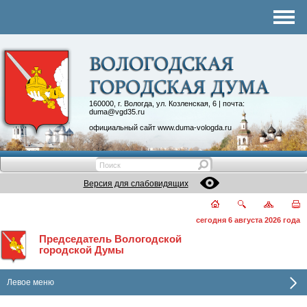
Комитеты
График приема
Контакты
Депутатские объединения
160000, г. Вологда, ул. Козленская, 6 | почта:
duma@vgd35.ru
официальный сайт
www.duma-vologda.ru
Версия для слабовидящих
сегодня 6 августа 2026 года
Председатель Вологодской
городской Думы
Левое меню