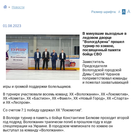
Новости
А
А
Размер шрифта:
А
01.08.2023
В минувшие выходные в
ледовом дворце
"ВологдАрена" прошел
турнир по хоккею,
посвященный памяти
бойца СВО
Заместитель
Председателя
Вологодской городской
Думы Сергей Чуранов
поприветствовал команды
и пожелал захватывающей
игры и громкой поддержки болельщиков.
В турнире участвовали восемь команд: ХК «Вологжанин», ХК «Локомотив»,
ХК «Комета», ХК «Бастион», ХК «Факел», ХК «Новый Город», ХК «Спарта»
и ХК «Леспром».
Со счетом 7:1 победу одержал ХК "Локомотив".
В Вологде турнир в память о бойце Константине Белкове проходит второй
год подряд. Вологжанин трагически погиб в прошлом году в ходе
спецоперации на Украине. В городском чемпионате по хоккею он
выступал за команду «Вологжанин».