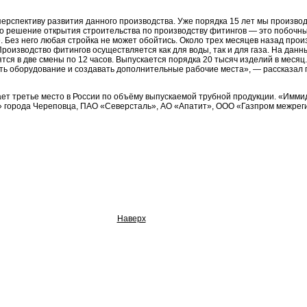
перспективу развития данного производства. Уже порядка 15 лет мы произв
то решение открытия строительства по производству фитингов — это побочны
. Без него любая стройка не может обойтись. Около трех месяцев назад про
 Производство фитингов осуществляется как для воды, так и для газа. На да
ятся в две смены по 12 часов. Выпускается порядка 20 тысяч изделий в меся
ть оборудование и создавать дополнительные рабочие места», — рассказал
т третье место в России по объёму выпускаемой трубной продукции. «Имми
 города Череповца, ПАО «Северсталь», АО «Апатит», ООО «Газпром межреги
Наверх