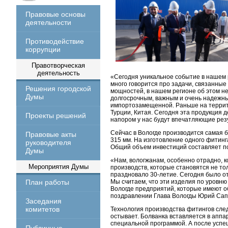
Правовые основы
деятельности
Противодействие
коррупции
Правотворческая
деятельность
«Сегодня уникальное событие в нашем р
много говорится про задачи, связанны
Решения городской
мощностей, в нашем регионе об этом не
Думы
долгосрочным, важным и очень надежны
импортозамещенной. Раньше на террит
Турции, Китая. Сегодня эта продукция д
Проекты решений
напором у нас будут впечатляющие рез
Сейчас в Вологде производится самая 
Правовые акты
315 мм. На изготовление одного фитин
руководителя
Общий объем инвестиций составляет по
Думы
«Нам, вологжанам, особенно отрадно, к
Мероприятия Думы
производств, которые становятся не то
праздновало 30-летие. Сегодня было о
План работы
Мы считаем, что эти изделия по уровню
Вологде предприятий, которые имеют об
поздравлении Глава Вологды Юрий Сап
Заседания
комитетов
Технология производства фитингов след
остывает. Болванка вставляется в аппа
специальной программой. А после успе