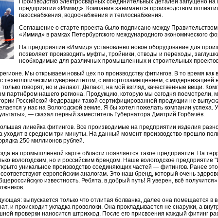
Производство электросварных соединительных деталей запущено на 
предприятии «Иммид». Компания занимается производством полиэти
газоснабжения, водоснабжения и теплоснабжения.
Соглашение о старте проекта было подписано между Правительством 
«Иммид» в рамках Петербургского международного экономического фо
На предприятии «Иммид» установлено новое оборудование для произ
позволяет производить муфты, тройники, отводы и переходы, заглушки
необходимые для различных промышленных и строительных проектов
егионе. Мы открываем новый цех по производству фитингов. В то время как 
е с технологическим суверенитетом, с импортозамещением, с модернизацие
 только говорят, но и делают. Делают, на мой взгляд, качественные вещи. Ко
м партнёром нашего региона. Продукцию, которую мы сегодня посмотрели, 
ории Российской Федерации такой сертифицированной продукции не выпуска
елается у нас на Вологодской земле. Я бы хотел пожелать компании успеха. Ув
ультаты», — сказал первый заместитель Губернатора Дмитрий Горбачёв.
большая линейка фитингов. Все производимые на предприятии изделия разног
га уходит в среднем три минуты. На данный момент производство прошло по
рядка 250 миллионов рублей.
огда на промышленной карте области появляется такое предприятие. На терр
лько вологодским, но и российским брендом. Наше вологодское предприятие 
ткрыто уникальное производство соединяющих частей — фитингов. Ранее это
 соответствуют европейским аналогам. Это наш бренд, который очень здорово
щероссийскую известность. Ребята, в добрый путь! Я уверен, всё получится»
ожников.
ующая: выпускается только что отлитая болванка, далее она помещается в 
рат, и происходит укладка проволоки. Она прокладывается не снаружи, а внут
шной проверки наносится штрихкод. После его присвоения каждый фитинг ра