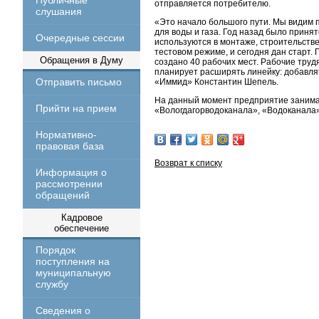
Публичные
отправляется потребителю.
слушания
«Это начало большого пути. Мы видим 
для воды и газа. Год назад было приня
Очередные сессии
используются в монтаже, строительстве
тестовом режиме, и сегодня дан старт.
Обращения в Думу
создано 40 рабочих мест. Рабочие труд
планирует расширять линейку: добавля
Отправить письмо
«Иммид» Константин Шепель.
На данный момент предприятие занимае
Прийти на прием
«Вологдагорводоканала», «Водоканала»
Нормативно-
правовая база
Возврат к списку
Информация о
рассмотрении
обращений
Кадровое
обеспечение
Порядок
поступления на
муниципальную
службу
Сведения о