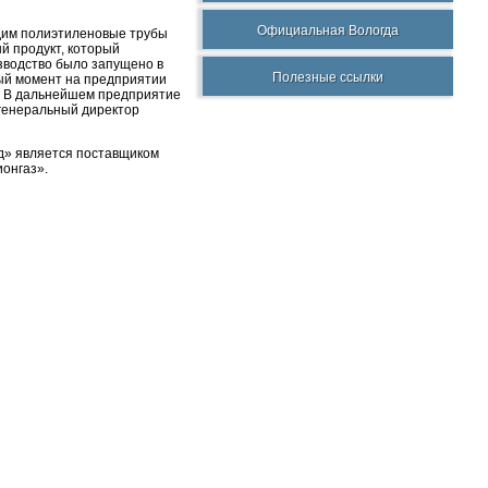
Официальная Вологда
одим полиэтиленовые трубы
й продукт, который
изводство было запущено в
Полезные ссылки
нный момент на предприятии
ц. В дальнейшем предприятие
 генеральный директор
д» является поставщиком
онгаз».