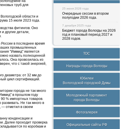
Вологодчине на
леновых труб для
25 июня 2026 года
Очередные сессии в втором
Вологодской области и
полугодии 2026 года.
рума 15 июля 2023 года.
7 декабря 2025 года
водства фитингов. Оно
Бюджет города Вологды на 2026
 и другие детали,
год и плановый период 2027 и
.
2028 годов.
в России в последнее время
й наших промышленных
мпания "Иммид" является
ТОС
можно назвать полноценной
лось. Она провозилась из
ерен, что с такой энергией,
Награды города Вологды
о диаметра: от 32 мм до
Юбилеи
лный цикл сертификаций.
Вологодской городской Думы
итории города не так много
"Иммид" в прошлом году
Молодежный парламент
 90 % импортных товаров.
города Вологды
 развивать. Не так много в
, — отметил в своем
Фотогалерея
ванну конденсации и
ри. Далее проходит проверка
Официальные сайты РФ
складывается по коробкам и