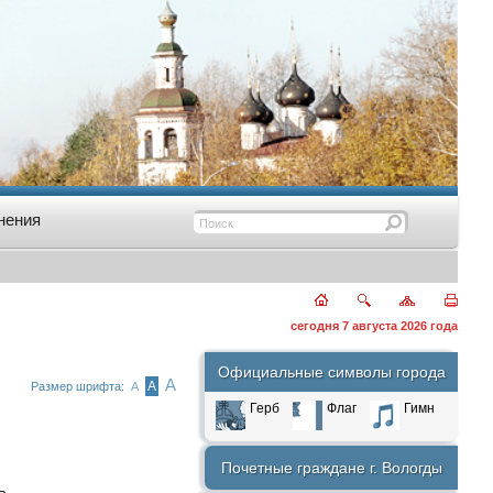
нения
сегодня 7 августа 2026 года
Официальные символы города
А
А
Размер шрифта:
А
Герб
Флаг
Гимн
Почетные граждане г. Вологды