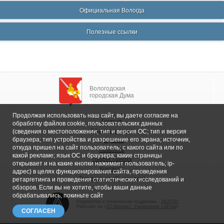
Официальная Вологда
Полезные ссылки
Вологодская
городская Дума
Продолжая использовать наш сайт, вы даете согласие на
Главная
обработку файлов cookie, пользовательских данных
Общие сведения
(сведения о местоположении; тип и версия ОС; тип и версия
браузера; тип устройства и разрешение его экрана; источник,
Депутаты
откуда пришел на сайт пользователь; с какого сайта или по
Комитеты
какой рекламе; язык ОС и браузера; какие страницы
График приема
открывает и на какие кнопки нажимает пользователь; ip-
Контакты
адрес) в целях функционирования сайта, проведения
Депутатские объединения
ретаргетинга и проведения статистических исследований и
обзоров. Если вы не хотите, чтобы ваши данные
обрабатывались, покиньте сайт
Разработка и техническая поддержка -
AKATAN
Работает на «
1С-Битрикс: Управление сайтом
»
СОГЛАСЕН