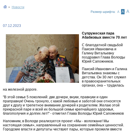
Новости
А
А
Размер шрифта:
А
07.12.2023
Супружеская пара
Абабковых вместе 70 лет
С благодатной свадьбой
Паисия Ивановича и
Галину Витальевну
поздравил Глава Вологды
Юрий Сапожников.
Паисий Иванович и Галина
Витальевна знакомы с
детства. Он 30 лет служил
в правоохранительных
органах, она – трудилась
на железной дороге.
"В этой семье 5 поколений: две дочери, внуки, правнуки и один
праправнук! Очень тронуло, с какой любовью и заботой они относятся
друг к другу и трепетное внимание дочерей к родителям. Желаю этой
прекрасной паре и всей их большой семье крепчайшего здоровья,
благополучия и долгих лет!" - отметил Глава Вологды Юрий Сапожников
Напомним, в Вологде реализуется проект «Мы - вологжане! Мы
настоящая семья», направленный на сохранение семейных ценностей.
Городские власти и депутаты чествуют пары, которые прожили вместе