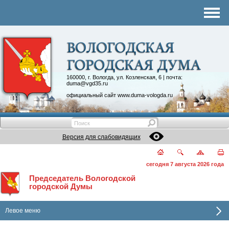
Комитеты
График приема
Контакты
Депутатские объединения
160000, г. Вологда, ул. Козленская, 6 | почта:
duma@vgd35.ru
официальный сайт
www.duma-vologda.ru
Версия для слабовидящих
сегодня 7 августа 2026 года
Председатель Вологодской
городской Думы
Левое меню