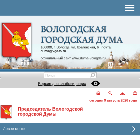
Комитеты
График приема
Контакты
Депутатские объединения
160000, г. Вологда, ул. Козленская, 6 | почта:
duma@vgd35.ru
официальный сайт
www.duma-vologda.ru
Версия для слабовидящих
сегодня 9 августа 2026 года
Председатель Вологодской
городской Думы
Левое меню