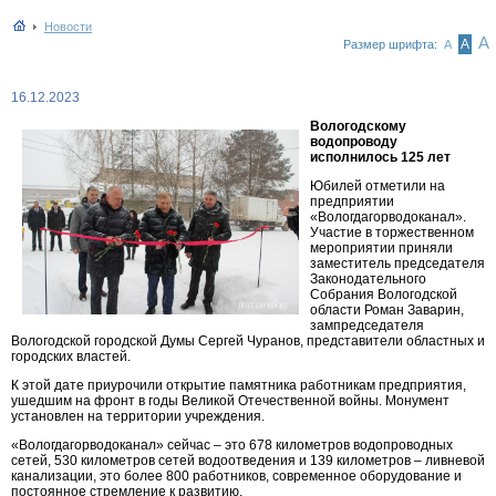
Новости
А
А
Размер шрифта:
А
16.12.2023
Вологодскому
водопроводу
исполнилось 125 лет
Юбилей отметили на
предприятии
«Вологдагорводоканал».
Участие в торжественном
мероприятии приняли
заместитель председателя
Законодательного
Собрания Вологодской
области Роман Заварин,
зампредседателя
Вологодской городской Думы Сергей Чуранов, представители областных и
городских властей.
К этой дате приурочили открытие памятника работникам предприятия,
ушедшим на фронт в годы Великой Отечественной войны. Монумент
установлен на территории учреждения.
«Вологдагорводоканал» сейчас – это 678 километров водопроводных
сетей, 530 километров сетей водоотведения и 139 километров – ливневой
канализации, это более 800 работников, современное оборудование и
постоянное стремление к развитию.