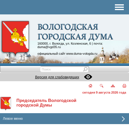
Комитеты
График приема
Контакты
Депутатские объединения
160000, г. Вологда, ул. Козленская, 6 | почта:
duma@vgd35.ru
официальный сайт
www.duma-vologda.ru
Версия для слабовидящих
сегодня 9 августа 2026 года
Председатель Вологодской
городской Думы
Левое меню