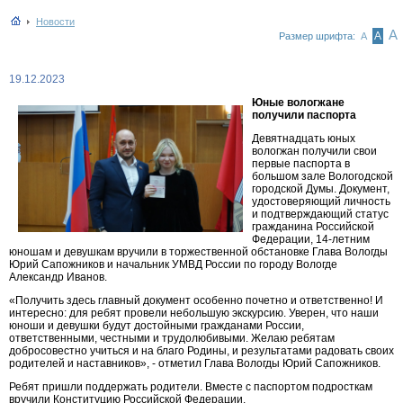
Новости
А
А
Размер шрифта:
А
19.12.2023
Юные вологжане
получили паспорта
Девятнадцать юных
вологжан получили свои
первые паспорта в
большом зале Вологодской
городской Думы. Документ,
удостоверяющий личность
и подтверждающий статус
гражданина Российской
Федерации, 14-летним
юношам и девушкам вручили в торжественной обстановке Глава Вологды
Юрий Сапожников и начальник УМВД России по городу Вологде
Александр Иванов.
«Получить здесь главный документ особенно почетно и ответственно! И
интересно: для ребят провели небольшую экскурсию. Уверен, что наши
юноши и девушки будут достойными гражданами России,
ответственными, честными и трудолюбивыми. Желаю ребятам
добросовестно учиться и на благо Родины, и результатами радовать своих
родителей и наставников», - отметил Глава Вологды Юрий Сапожников.
Ребят пришли поддержать родители. Вместе с паспортом подросткам
вручили Конституцию Российской Федерации.