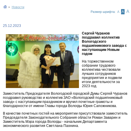
Новости
А
А
Размер шрифта:
А
25.12.2023
Сергей Чуранов
поздравил коллектив
Вологодского
подшипникового завода с
наступающим Новым
годом
На торжественном
собрании трудового
коллектива чествовали
лучших сотрудников
предприятия и подвели
итоги деятельности за
2023 год.
Заместитель Председателя Вологодской городской Думы Сергей Чуранов
поздравил руководство и коллектив ЗАО «Вологодский подшипниковый
завод» с наступающим праздником и вручил почетные грамоты и
благодарности от имени Главы города Вологды Юрия Сапожникова.
В качестве почетных гостей на мероприятии присутствовали заместитель
Председателя Законодательного Собрания области Роман Заварин и
Заместитель Мэра города Вологды - начальник Департамента
экономического развития Светлана Пахнина.