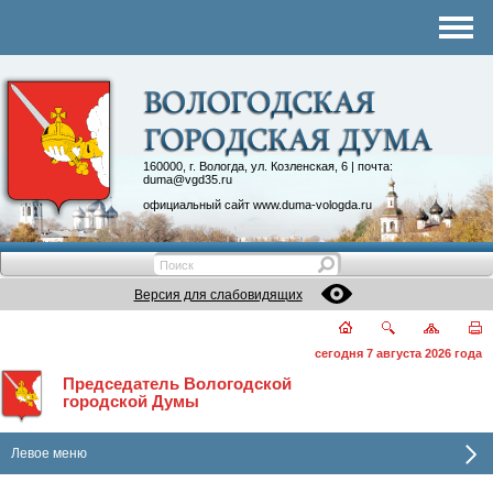
Комитеты
График приема
Контакты
Депутатские объединения
160000, г. Вологда, ул. Козленская, 6 | почта:
duma@vgd35.ru
официальный сайт
www.duma-vologda.ru
Версия для слабовидящих
сегодня 7 августа 2026 года
Председатель Вологодской
городской Думы
Левое меню