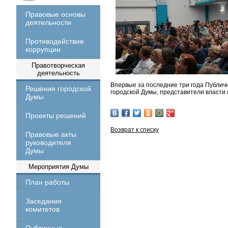
Правовые основы
деятельности
Противодействие
коррупции
Правотворческая
деятельность
Впервые за последние три года Публи
Решения городской
городской Думы, представители власти 
Думы
Проекты решений
Возврат к списку
Правовые акты
руководителя
Думы
Мероприятия Думы
План работы
Заседания
комитетов