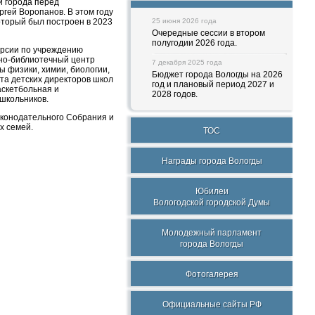
и города перед
гей Воропанов. В этом году
оторый был построен в 2023
25 июня 2026 года
Очередные сессии в втором
полугодии 2026 года.
курсии по учреждению
но-библиотечный центр
7 декабря 2025 года
ы физики, химии, биологии,
Бюджет города Вологды на 2026
та детских директоров школ
год и плановый период 2027 и
аскетбольная и
2028 годов.
школьников.
аконодательного Собрания и
х семей.
ТОС
Награды города Вологды
Юбилеи
Вологодской городской Думы
Молодежный парламент
города Вологды
Фотогалерея
Официальные сайты РФ