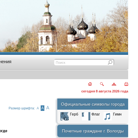
нения
сегодня 8 августа 2026 года
Официальные символы города
А
А
Размер шрифта:
А
Герб
Флаг
Гимн
Почетные граждане г. Вологды
огде