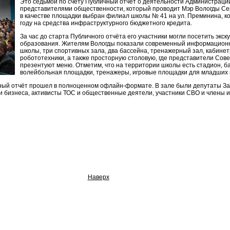
Это седьмой по счету Публичный отчёт о деятельности Администраци
представителями общественности, который проводит Мэр Вологды Сер
в качестве площадки выбран филиал школы № 41 на ул. Преминина, к
году на средства инфраструктурного бюджетного кредита.
За час до старта Публичного отчёта его участники могли посетить экс
образования. Жителям Вологды показали современный информацион
школы, три спортивных зала, два бассейна, тренажерный зал, кабинет
робототехники, а также просторную столовую, где представители Сове
презентуют меню. Отметим, что на территории школы есть стадион, б
волейбольная площадки, тренажеры, игровые площадки для младших 
чный отчёт прошел в полноценном офлайн-формате. В зале были депутаты З
и бизнеса, активисты ТОС и общественные деятели, участники СВО и члены и
Наверх