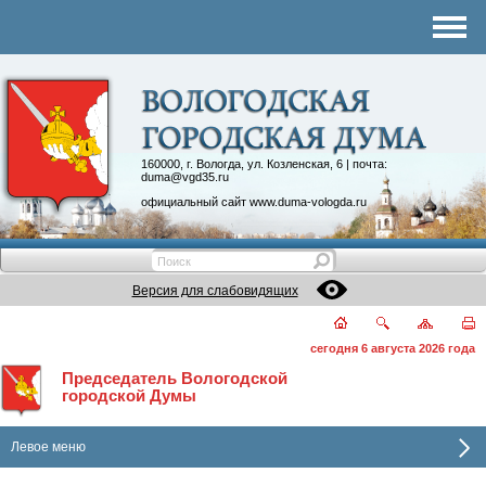
Комитеты
График приема
Контакты
Депутатские объединения
160000, г. Вологда, ул. Козленская, 6 | почта:
duma@vgd35.ru
официальный сайт
www.duma-vologda.ru
Версия для слабовидящих
сегодня 6 августа 2026 года
Председатель Вологодской
городской Думы
Левое меню