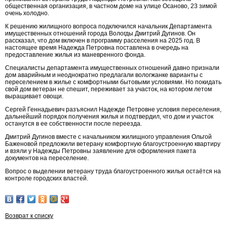
общественная организация, в частном доме на улице Осаново, 23 зимой
очень холодно.
К решению жилищного вопроса подключился начальник Департамента
имущественных отношений города Вологды Дмитрий Дугинов. Он
рассказал, что дом включен в программу расселения на 2025 год. В
настоящее время Надежда Петровна поставлена в очередь на
предоставление жилья из маневренного фонда.
Специалисты департамента имущественных отношений давно признали
дом аварийным и неоднократно предлагали вологжанке варианты с
переселением в жилье с комфортными бытовыми условиями. Но покидать
свой дом ветеран не спешит, переживает за участок, на котором летом
выращивает овощи.
Сергей Геннадьевич разъяснил Надежде Петровне условия переселения,
дальнейший порядок получения жилья и подтвердил, что дом и участок
останутся в ее собственности после переезда.
Дмитрий Дугинов вместе с начальником жилищного управления Ольгой
Баженовой предложили ветерану комфортную благоустроенную квартиру
и взяли у Надежды Петровны заявление для оформления пакета
документов на переселение.
Вопрос о выделении ветерану труда благоустроенного жилья остаётся на
контроле городских властей.
Возврат к списку