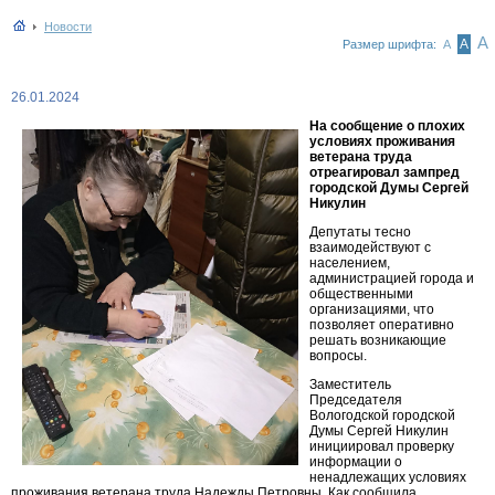
Новости
А
А
Размер шрифта:
А
26.01.2024
На сообщение о плохих
условиях проживания
ветерана труда
отреагировал зампред
городской Думы Сергей
Никулин
Депутаты тесно
взаимодействуют с
населением,
администрацией города и
общественными
организациями, что
позволяет оперативно
решать возникающие
вопросы.
Заместитель
Председателя
Вологодской городской
Думы Сергей Никулин
инициировал проверку
информации о
ненадлежащих условиях
проживания ветерана труда Надежды Петровны. Как сообщила