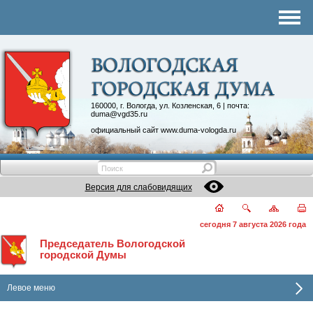
Комитеты
График приема
Контакты
Депутатские объединения
160000, г. Вологда, ул. Козленская, 6 | почта:
duma@vgd35.ru
официальный сайт
www.duma-vologda.ru
Версия для слабовидящих
сегодня 7 августа 2026 года
Председатель Вологодской
городской Думы
Левое меню