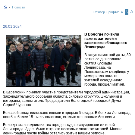
Новости
А
А
Размер шрифта:
А
26.01.2024
В Вологде почтили
память жителей и
защитников блокадного
Ленинграда
В канун памятной даты, 80-
летия со дня полного
снятия блокады
Ленинграда, на
Пошехонском кладбище у
мемориала памяти
жителей осажденного
города, прошел митинг.
В церемонии приняли участие представители городской администрации,
Законодательного собрания области, силовых структур, школьники и
ветераны, заместитель Председателя Вологодской городской Думы
Сергей Чуранов.
Большой вклад вологжане внесли в прорыв блокады. В боях за Ленинград
погибли более 15 тысяч вологжан, столько же пропали без вести.
Вологда стала одним из тех городов, куда эвакуировали жителей
Ленинграда. Здесь было открыто несколько эвакогоспиталей. Многие
ленинградцы после войны остались жить в нашем регионе.