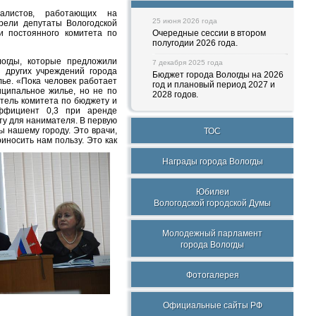
алистов, работающих на
25 июня 2026 года
рели депутаты Вологодской
и постоянного комитета по
Очередные сессии в втором
полугодии 2026 года.
огды, которые предложили
7 декабря 2025 года
и других учреждений города
Бюджет города Вологды на 2026
ье. «Пока человек работает
год и плановый период 2027 и
ципальное жилье, но не по
2028 годов.
тель комитета по бюджету и
эффициент 0,3 при аренде
ту для нанимателя. В первую
ы нашему городу. Это врачи,
ТОС
риносить
нам пользу. Это как
Награды города Вологды
Юбилеи
Вологодской городской Думы
Молодежный парламент
города Вологды
Фотогалерея
Официальные сайты РФ