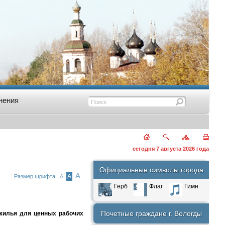
нения
сегодня 7 августа 2026 года
Официальные символы города
А
А
Размер шрифта:
А
Герб
Флаг
Гимн
Почетные граждане г. Вологды
 жилья для ценных рабочих