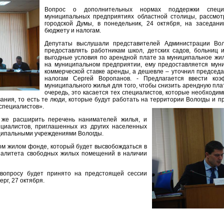
Вопрос о дополнительных нормах поддержки специ
муниципальных предприятиях областной столицы, рассмот
городской Думы, в понедельник, 24 октября, на заседани
бюджету и налогам.
Депутаты выслушали представителей Администрации Вол
предоставлять работникам школ, детских садов, больниц 
выгодные условия по арендной плате за муниципальное жил
на муниципальном предприятии, ему предоставляется муни
коммерческой ставке аренды, а дешевле – уточнил председа
налогам Сергей Воропанов. - Предлагается ввести ко
муниципального жилья для того, чтобы снизить арендную пла
очередь, это касается тех специалистов, которые необходим
вания, то есть те люди, которые будут работать на территории Вологды и п
специалистов».
 же расширить перечень нанимателей жилья, и
ециалистов, приглашенных из других населенных
иципальными учреждениями Вологды.
ом жилом фонде, который будет высвобождаться в
палитета свободных жилых помещений в наличии
вопросу будет принято на предстоящей сессии
ерг, 27 октября.