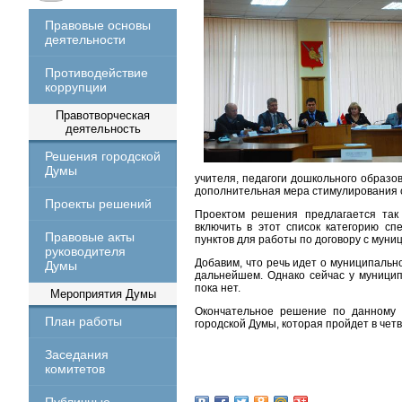
Правовые основы
деятельности
Противодействие
коррупции
Правотворческая
деятельность
Решения городской
Думы
учителя, педагоги дошкольного образо
дополнительная мера стимулирования 
Проекты решений
Проектом решения предлагается так
включить в этот список категорию сп
Правовые акты
пунктов для работы по договору с мун
руководителя
Добавим, что речь идет о муниципальн
Думы
дальнейшем. Однако сейчас у муници
пока нет.
Мероприятия Думы
Окончательное решение по данному 
План работы
городской Думы, которая пройдет в четв
Заседания
комитетов