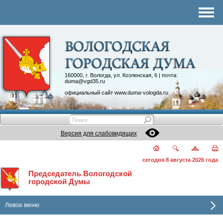
Комитеты
График приема
Контакты
Депутатские объединения
160000, г. Вологда, ул. Козленская, 6 | почта:
duma@vgd35.ru
официальный сайт
www.duma-vologda.ru
Версия для слабовидящих
сегодня 8 августа 2026 года
Председатель Вологодской
городской Думы
Левое меню