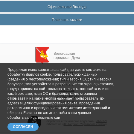
Официальная Вологда
Полезные ссылки
Вологодская
городская Дума
Продолжая использовать наш сайт, вы даете согласие на
Главная
обработку файлов cookie, пользовательских данных
Общие сведения
(сведения о местоположении; тип и версия ОС; тип и версия
браузера; тип устройства и разрешение его экрана; источник,
Депутаты
откуда пришел на сайт пользователь; с какого сайта или по
Комитеты
какой рекламе; язык ОС и браузера; какие страницы
График приема
открывает и на какие кнопки нажимает пользователь; ip-
Контакты
адрес) в целях функционирования сайта, проведения
Депутатские объединения
ретаргетинга и проведения статистических исследований и
обзоров. Если вы не хотите, чтобы ваши данные
обрабатывались, покиньте сайт
Разработка и техническая поддержка -
AKATAN
Работает на «
1С-Битрикс: Управление сайтом
»
СОГЛАСЕН