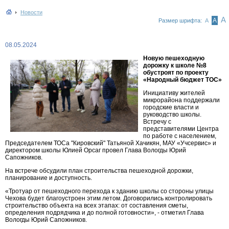
Новости
А
А
Размер шрифта:
А
08.05.2024
Новую пешеходную
дорожку к школе №8
обустроят по проекту
«Народный бюджет ТОС»
Инициативу жителей
микрорайона поддержали
городские власти и
руководство школы.
Встречу с
представителями Центра
по работе с населением,
Председателем ТОСа "Кировский" Татьяной Хачикян, МАУ «Учсервис» и
директором школы Юлией Орсаг провел Глава Вологды Юрий
Сапожников.
На встрече обсудили план строительства пешеходной дорожки,
планирование и доступность.
«Тротуар от пешеходного перехода к зданию школы со стороны улицы
Чехова будет благоустроен этим летом. Договорились контролировать
строительство объекта на всех этапах: от составления сметы,
определения подрядчика и до полной готовности», - отметил Глава
Вологды Юрий Сапожников.