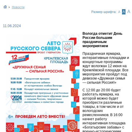
Новости
А
А
Размер шрифта:
А
11.06.2024
Вологда отметит День
России большим
праздничным
мероприятием
Праздничная ярмарка,
интерактивные площадки и
концертные программы
ждут вологжан 12 июня на
Кремлёвской площади. Все
мероприятия пройдут под
девизом «Дружная семья
— сильная Россия!»
С 12:00 до 20:00 будет
работать ярмарка, на
которой можно будет
приобрести различные
товары, в том числе и от
вологодских
ремесленников. В 16:00
начнет работу
интерактивная площадка
«Богатырские забавы» с
военно-историческими