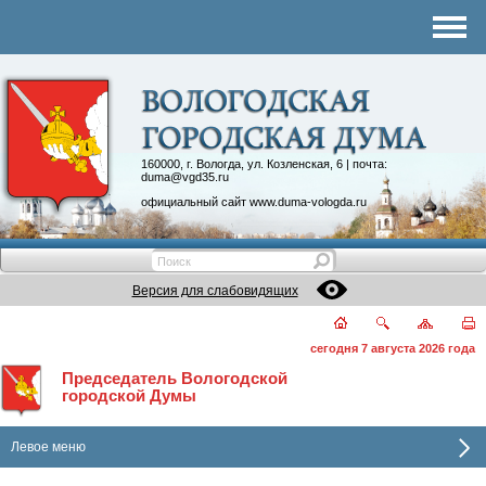
Комитеты
График приема
Контакты
Депутатские объединения
160000, г. Вологда, ул. Козленская, 6 | почта:
duma@vgd35.ru
официальный сайт
www.duma-vologda.ru
Версия для слабовидящих
сегодня 7 августа 2026 года
Председатель Вологодской
городской Думы
Левое меню