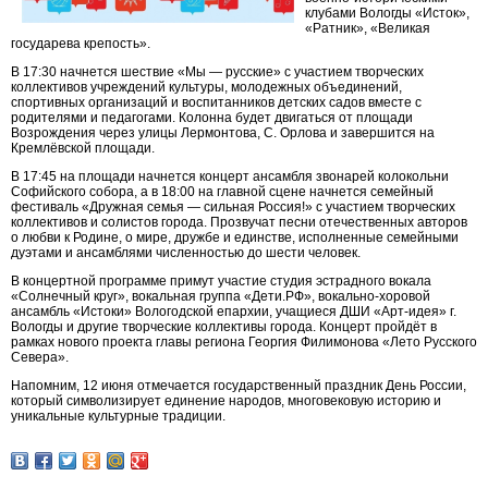
клубами Вологды «Исток»,
«Ратник», «Великая
государева крепость».
В 17:30 начнется шествие «Мы — русские» с участием творческих
коллективов учреждений культуры, молодежных объединений,
спортивных организаций и воспитанников детских садов вместе с
родителями и педагогами. Колонна будет двигаться от площади
Возрождения через улицы Лермонтова, С. Орлова и завершится на
Кремлёвской площади.
В 17:45 на площади начнется концерт ансамбля звонарей колокольни
Софийского собора, а в 18:00 на главной сцене начнется семейный
фестиваль «Дружная семья — сильная Россия!» с участием творческих
коллективов и солистов города. Прозвучат песни отечественных авторов
о любви к Родине, о мире, дружбе и единстве, исполненные семейными
дуэтами и ансамблями численностью до шести человек.
В концертной программе примут участие студия эстрадного вокала
«Солнечный круг», вокальная группа «Дети.РФ», вокально-хоровой
ансамбль «Истоки» Вологодской епархии, учащиеся ДШИ «Арт-идея» г.
Вологды и другие творческие коллективы города. Концерт пройдёт в
рамках нового проекта главы региона Георгия Филимонова «Лето Русского
Севера».
Напомним, 12 июня отмечается государственный праздник День России,
который символизирует единение народов, многовековую историю и
уникальные культурные традиции.