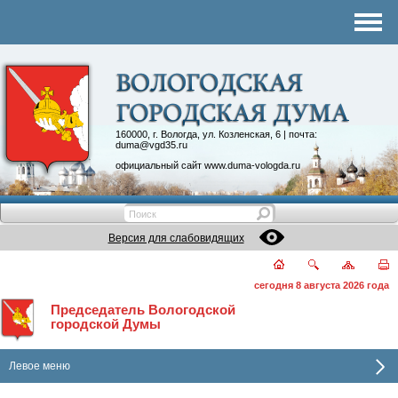
Комитеты
График приема
Контакты
Депутатские объединения
160000, г. Вологда, ул. Козленская, 6 | почта:
duma@vgd35.ru
официальный сайт
www.duma-vologda.ru
Версия для слабовидящих
сегодня 8 августа 2026 года
Председатель Вологодской
городской Думы
Левое меню