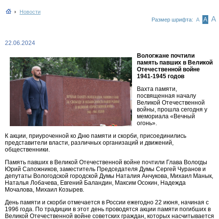
Новости
А
А
Размер шрифта:
А
22.06.2024
Вологжане почтили
память павших в Великой
Отечественной войне
1941-1945 годов
Вахта памяти,
посвященная началу
Великой Отечественной
войны, прошла сегодня у
мемориала «Вечный
огонь».
К акции, приуроченной ко Дню памяти и скорби, присоединились
представители власти, различных организаций и движений,
общественники.
Память павших в Великой Отечественной войне почтили Глава Вологды
Юрий Сапожников, заместитель Председателя Думы Сергей Чуранов и
депутаты Вологодской городской Думы Наталия Анчукова, Михаил Манык,
Наталья Лобачева, Евгений Баландин, Максим Осокин, Надежда
Мочалова, Михаил Козырев.
День памяти и скорби отмечается в России ежегодно 22 июня, начиная с
1996 года. По традиции в этот день проводятся акции памяти погибших в
Великой Отечественной войне советских граждан, которых насчитывается