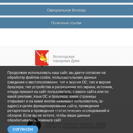
Официальная Вологда
Полезные ссылки
Вологодская
городская Дума
Продолжая использовать наш сайт, вы даете согласие на
Главная
обработку файлов cookie, пользовательских данных
Общие сведения
(сведения о местоположении; тип и версия ОС; тип и версия
браузера; тип устройства и разрешение его экрана; источник,
Депутаты
откуда пришел на сайт пользователь; с какого сайта или по
Комитеты
какой рекламе; язык ОС и браузера; какие страницы
График приема
открывает и на какие кнопки нажимает пользователь; ip-
Контакты
адрес) в целях функционирования сайта, проведения
Депутатские объединения
ретаргетинга и проведения статистических исследований и
обзоров. Если вы не хотите, чтобы ваши данные
обрабатывались, покиньте сайт
Разработка и техническая поддержка -
AKATAN
Работает на «
1С-Битрикс: Управление сайтом
»
СОГЛАСЕН