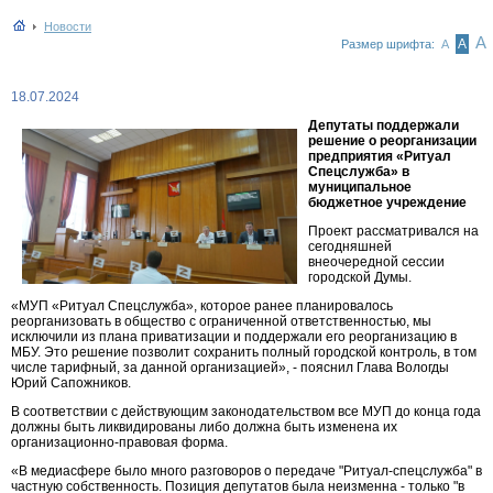
Новости
А
А
Размер шрифта:
А
18.07.2024
Депутаты поддержали
решение о реорганизации
предприятия «Ритуал
Спецслужба» в
муниципальное
бюджетное учреждение
Проект рассматривался на
сегодняшней
внеочередной сессии
городской Думы.
«МУП «Ритуал Спецслужба», которое ранее планировалось
реорганизовать в общество с ограниченной ответственностью, мы
исключили из плана приватизации и поддержали его реорганизацию в
МБУ. Это решение позволит сохранить полный городской контроль, в том
числе тарифный, за данной организацией», - пояснил Глава Вологды
Юрий Сапожников.
В соответствии с действующим законодательством все МУП до конца года
должны быть ликвидированы либо должна быть изменена их
организационно-правовая форма.
«В медиасфере было много разговоров о передаче "Ритуал-спецслужба" в
частную собственность. Позиция депутатов была неизменна - только "в