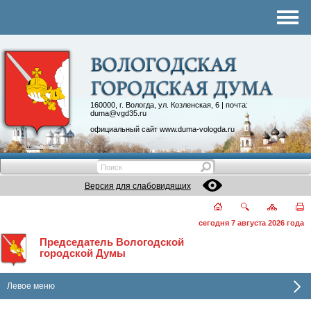
Комитеты
График приема
Контакты
Депутатские объединения
160000, г. Вологда, ул. Козленская, 6 | почта:
duma@vgd35.ru
официальный сайт
www.duma-vologda.ru
Версия для слабовидящих
сегодня 7 августа 2026 года
Председатель Вологодской
городской Думы
Левое меню