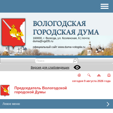
Комитеты
График приема
Контакты
Депутатские объединения
160000, г. Вологда, ул. Козленская, 6 | почта:
duma@vgd35.ru
официальный сайт
www.duma-vologda.ru
Версия для слабовидящих
сегодня 9 августа 2026 года
Председатель Вологодской
городской Думы
Левое меню