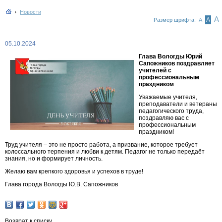
Новости
А
А
Размер шрифта:
А
05.10.2024
Глава Вологды Юрий
Сапожников поздравляет
учителей с
профессиональным
праздником
Уважаемые учителя,
преподаватели и ветераны
педагогического труда,
поздравляю вас с
профессиональным
праздником!
Труд учителя – это не просто работа, а призвание, которое требует
колоссального терпения и любви к детям. Педагог не только передаёт
знания, но и формирует личность.
Желаю вам крепкого здоровья и успехов в труде!
Глава города Вологды Ю.В. Сапожников
Возврат к списку