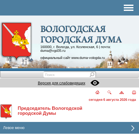
Комитеты
График приема
Контакты
Депутатские объединения
160000, г. Вологда, ул. Козленская, 6 | почта:
duma@vgd35.ru
официальный сайт
www.duma-vologda.ru
Версия для слабовидящих
сегодня 6 августа 2026 года
Председатель Вологодской
городской Думы
Левое меню