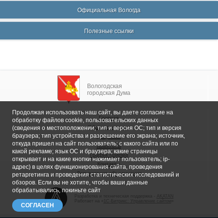
Официальная Вологда
Полезные ссылки
Вологодская
городская Дума
Продолжая использовать наш сайт, вы даете согласие на
Главная
обработку файлов cookie, пользовательских данных
Общие сведения
(сведения о местоположении; тип и версия ОС; тип и версия
браузера; тип устройства и разрешение его экрана; источник,
Депутаты
откуда пришел на сайт пользователь; с какого сайта или по
Комитеты
какой рекламе; язык ОС и браузера; какие страницы
График приема
открывает и на какие кнопки нажимает пользователь; ip-
Контакты
адрес) в целях функционирования сайта, проведения
Депутатские объединения
ретаргетинга и проведения статистических исследований и
обзоров. Если вы не хотите, чтобы ваши данные
обрабатывались, покиньте сайт
Разработка и техническая поддержка -
AKATAN
Работает на «
1С-Битрикс: Управление сайтом
»
СОГЛАСЕН