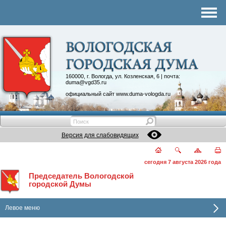
Комитеты
График приема
Контакты
Депутатские объединения
160000, г. Вологда, ул. Козленская, 6 | почта:
duma@vgd35.ru
официальный сайт
www.duma-vologda.ru
Версия для слабовидящих
сегодня 7 августа 2026 года
Председатель Вологодской
городской Думы
Левое меню