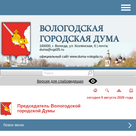
Комитеты
График приема
Контакты
Депутатские объединения
160000, г. Вологда, ул. Козленская, 6 | почта:
duma@vgd35.ru
официальный сайт
www.duma-vologda.ru
Версия для слабовидящих
сегодня 9 августа 2026 года
Председатель Вологодской
городской Думы
Левое меню