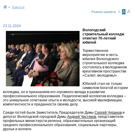
Новости
А
А
Размер шрифта:
А
23.11.2024
Вологодский
строительный колледж
отметил 70-летний
юбилей
Торжественное
мероприятие в честь
юбилея Вологодского
строительного колледжа
состоялось в молодежном
креативном пространстве
«Салют, молодежь!».
Юбилей стал не только
символом богатой истории
колледжа, но и признанием его огромного вклада в развитие
профессионального образования. Педагогический коллектив колледжа –
это уникальное сочетание опыта и молодости, высокой квалификации,
компетентности и преданности своему делу.
Среди гостей были Заместитель Председателя Думы
Сергей Чуранов
и
депутат Вологодской городской Думы
Андрей Чистяков
, представители
профильных министерств региона, образовательных организаций
среднего профессионального образования, социальные партнеры,
друзья и коллеги.