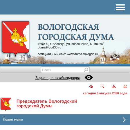
Комитеты
График приема
Контакты
Депутатские объединения
160000, г. Вологда, ул. Козленская, 6 | почта:
duma@vgd35.ru
официальный сайт
www.duma-vologda.ru
Версия для слабовидящих
сегодня 9 августа 2026 года
Председатель Вологодской
городской Думы
Левое меню