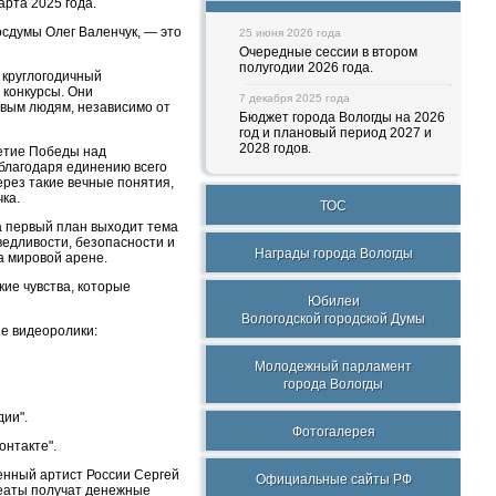
арта 2025 года.
осдумы Олег Валенчук, — это
25 июня 2026 года
Очередные сессии в втором
полугодии 2026 года.
 круглогодичный
 конкурсы. Они
7 декабря 2025 года
ивым людям, независимо от
Бюджет города Вологды на 2026
год и плановый период 2027 и
2028 годов.
летие Победы над
благодаря единению всего
ерез такие вечные понятия,
ка.
ТОС
а первый план выходит тема
ведливости, безопасности и
Награды города Вологды
а мировой арене.
ие чувства, которые
Юбилеи
Вологодской городской Думы
ые видеоролики:
Молодежный парламент
города Вологды
ии".
Фотогалерея
онтакте".
женный артист России Сергей
Официальные сайты РФ
реаты получат денежные