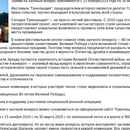
Заявки на заочный конкурс принимаются с 15 ноября2024 года по 30 м
Фестиваль "Гринландия", председателем которого является депутат Г
яркое событие, прочно вошедшее в культурную жизнь всей страны.
Сегодня "Гринландия" — не просто летний фестиваль. С 2010 года это
патриотический проект, неотъемлемой частью которого стали заочные
предоставляют уникальную возможность проявить себя всем талантл
места проживания.
В новом фестивальном сезоне главная тема заочного конкурса — 80-
фашистскими захватчиками. Великая Победа стала возможной только 
лов, заложенных предками. Поэтому тему конкурса предлагается раскрыть ч
 родным и близким, чувство долга и верность Отечеству, дружба и взаимовыруч
тели Запада пытаются переписать историю Великой Отечественной войны, н
астие в конкурсе — значимый вклад каждого в укрепление суверенитета, спра
о исторического права нашей страны быть сильной и независимой державой н
илой, вдохновляя на творческое самовыражение и поддерживая патриотическ
тва и сплоченности.
альные номинации, в которых участвуют песни, стихи, видеоклипы и социальн
освященные 80-летию Великой Победы);
ния в поддержку участников специальной военной операции).
м о заочном конкурсе можно ознакомиться на официальном сайте "Гринланд
 15 ноября 2024 г. по 30 марта 2025 г. по электронной почте и в группе в "ВК
ляться дипломанты. Из их числа жюри конкурса, которое возглавляют заслу
Александр Шаганов, назовет имена лауреатов в каждой номинации. Все лау