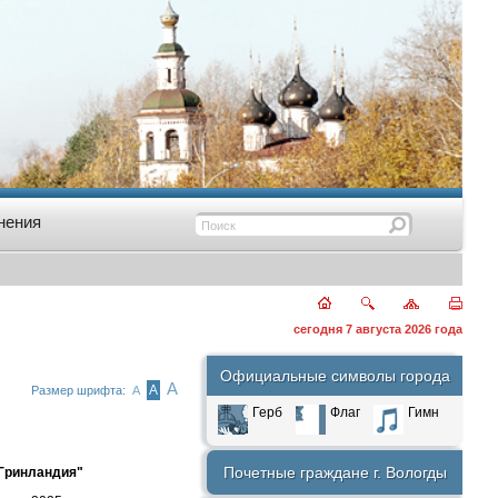
нения
сегодня 7 августа 2026 года
Официальные символы города
А
А
Размер шрифта:
А
Герб
Флаг
Гимн
Почетные граждане г. Вологды
"Гринландия"