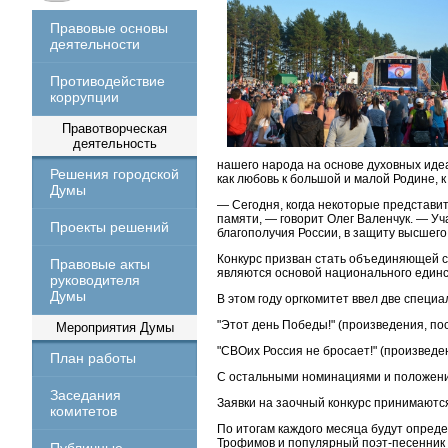
Правовые основы
деятельности
Противодействие
коррупции
Правотворческая
деятельность
нашего народа на основе духовных идеа
Решения городской
как любовь к большой и малой Родине, к
Думы
— Сегодня, когда некоторые представи
памяти, — говорит Олег Валенчук. — Уч
Проекты решений
благополучия России, в защиту высшег
Конкурс призван стать объединяющей с
Правовые акты
являются основой национального единс
руководителя
Думы
В этом году оргкомитет ввел две специ
"Этот день Победы!" (произведения, п
Мероприятия Думы
"СВОих Россия не бросает!" (произведе
План работы
С остальными номинациями и положение
Заседания
Заявки на заочный конкурс принимаются с
комитетов
По итогам каждого месяца будут опреде
Трофимов и популярный поэт-песенник 