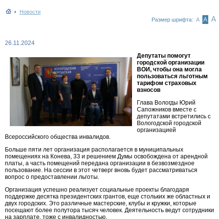
Новости
А
А
Размер шрифта:
А
26.11.2024
Депутаты помогут
городской организации
ВОИ, чтобы она могла
пользоваться льготным
тарифом страховых
взносов
Глава Вологды Юрий
Сапожников вместе с
депутатами встретились с
Вологодской городской
организацией
Всероссийского общества инвалидов.
Больше пяти лет организация располагается в муниципальных
помещениях на Конева, 33 и решением Думы освобождена от арендной
платы, а часть помещений передана организации в безвозмездное
пользование. На сессии в этот четверг вновь будет рассматриваться
вопрос о предоставлении льготы.
Организация успешно реализует социальные проекты благодаря
поддержке десятка президентских грантов, еще стольких же областных и
двух городских. Это различные мастерские, клубы и кружки, которые
посещают более полутора тысяч человек. Деятельность ведут сотрудники
на зарплате, тоже с инвалидностью.