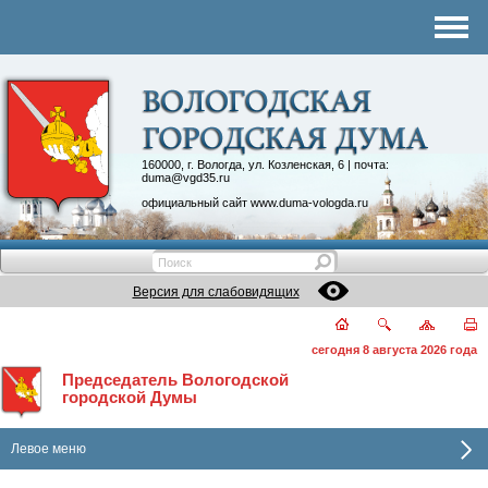
Комитеты
График приема
Контакты
Депутатские объединения
160000, г. Вологда, ул. Козленская, 6 | почта:
duma@vgd35.ru
официальный сайт
www.duma-vologda.ru
Версия для слабовидящих
сегодня 8 августа 2026 года
Председатель Вологодской
городской Думы
Левое меню