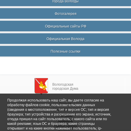
города Вологды
Фотогалерея
Официальные сайты РФ
Официальная Вологда
Полезные ссылки
Вологодская
городская Дума
Продолжая использовать наш сайт, вы даете согласие на
Главная
обработку файлов cookie, пользовательских данных
Общие сведения
(сведения о местоположении; тип и версия ОС; тип и версия
браузера; тип устройства и разрешение его экрана; источник,
Депутаты
откуда пришел на сайт пользователь; с какого сайта или по
Комитеты
какой рекламе; язык ОС и браузера; какие страницы
График приема
открывает и на какие кнопки нажимает пользователь; ip-