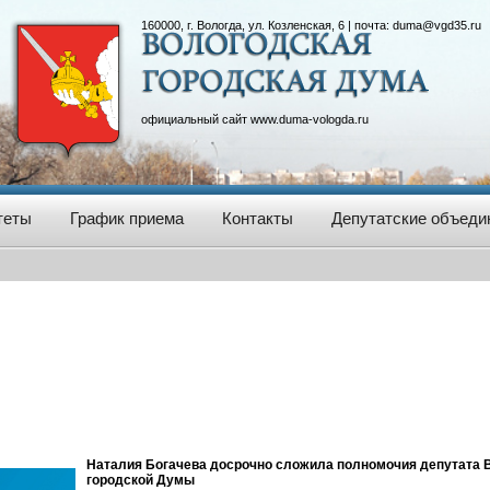
160000, г. Вологда, ул. Козленская, 6 | почта:
duma@vgd35.ru
официальный сайт
www.duma-vologda.ru
теты
График приема
Контакты
Депутатские объеди
Наталия Богачева досрочно сложила полномочия депутата 
городской Думы