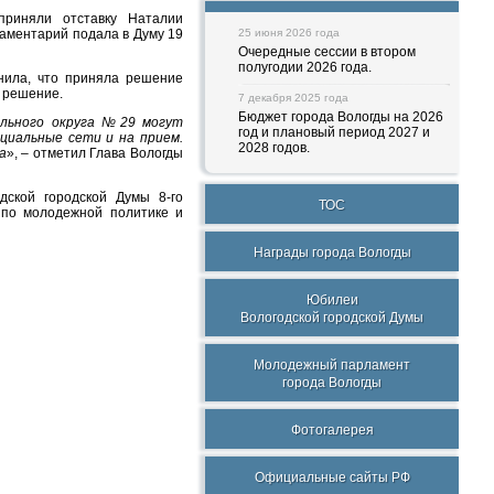
приняли отставку Наталии
аментарий подала в Думу 19
25 июня 2026 года
Очередные сессии в втором
полугодии 2026 года.
нила, что приняла решение
е решение.
7 декабря 2025 года
Бюджет города Вологды на 2026
ельного округа №29 могут
год и плановый период 2027 и
циальные сети и на прием.
2028 годов.
а
», – отметил Глава Вологды
дской городской Думы 8-го
ТОС
а по молодежной политике и
Награды города Вологды
Юбилеи
Вологодской городской Думы
Молодежный парламент
города Вологды
Фотогалерея
Официальные сайты РФ