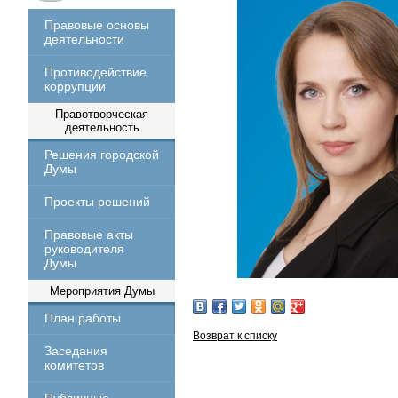
Правовые основы
деятельности
Противодействие
коррупции
Правотворческая
деятельность
Решения городской
Думы
Проекты решений
Правовые акты
руководителя
Думы
Мероприятия Думы
План работы
Возврат к списку
Заседания
комитетов