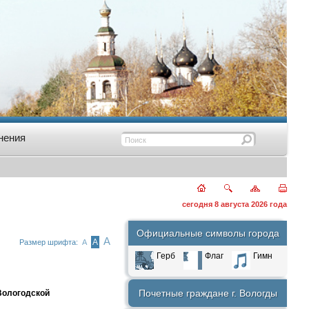
нения
сегодня 8 августа 2026 года
Официальные символы города
А
А
Размер шрифта:
А
Герб
Флаг
Гимн
Почетные граждане г. Вологды
Вологодской