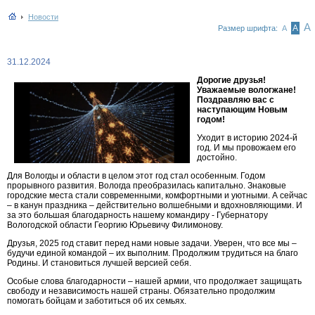
Новости
А
А
Размер шрифта:
А
31.12.2024
Дорогие друзья!
Уважаемые вологжане!
Поздравляю вас с
наступающим Новым
годом!
Уходит в историю 2024-й
год. И мы провожаем его
достойно.
Для Вологды и области в целом этот год стал особенным. Годом
прорывного развития. Вологда преобразилась капитально. Знаковые
городские места стали современными, комфортными и уютными. А сейчас
– в канун праздника – действительно волшебными и вдохновляющими. И
за это большая благодарность нашему командиру - Губернатору
Вологодской области Георгию Юрьевичу Филимонову.
Друзья, 2025 год ставит перед нами новые задачи. Уверен, что все мы –
будучи единой командой – их выполним. Продолжим трудиться на благо
Родины. И становиться лучшей версией себя.
Особые слова благодарности – нашей армии, что продолжает защищать
свободу и независимость нашей страны. Обязательно продолжим
помогать бойцам и заботиться об их семьях.