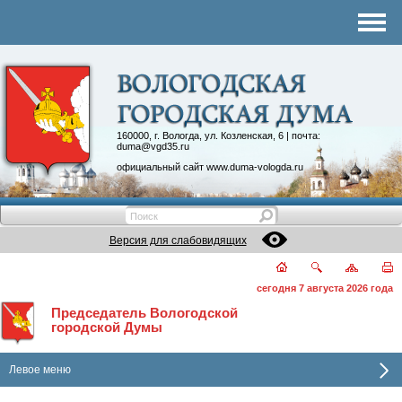
Комитеты
График приема
Контакты
Депутатские объединения
160000, г. Вологда, ул. Козленская, 6 | почта:
duma@vgd35.ru
официальный сайт
www.duma-vologda.ru
Версия для слабовидящих
сегодня 7 августа 2026 года
Председатель Вологодской
городской Думы
Левое меню