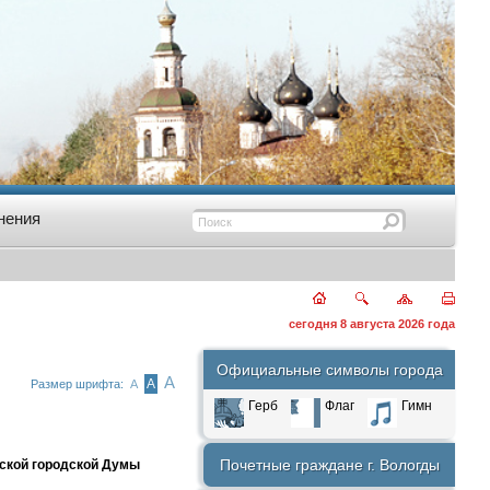
нения
сегодня 8 августа 2026 года
Официальные символы города
А
А
Размер шрифта:
А
Герб
Флаг
Гимн
Почетные граждане г. Вологды
ской городской Думы