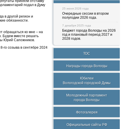
депутаты приняли отставку
арламентарий подал в Думу
25 июня 2026 года
Очередные сессии в втором
а в другой регион и
полугодии 2026 года.
кие обязанности.
7 декабря 2025 года
Бюджет города Вологды на 2026
ут обращаться ко мне – на
год и плановый период 2027 и
. Будем вместе решать
2028 годов.
гды Юрий Сапожников.
8-го созыва в сентябре 2024
ТОС
Награды города Вологды
Юбилеи
Вологодской городской Думы
Молодежный парламент
города Вологды
Фотогалерея
Официальные сайты РФ