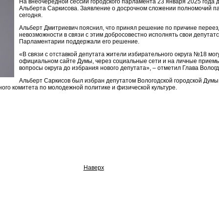
На внеочередной сессии городского парламента 23 января 2025 года 
Альберта Саркисова. Заявление о досрочном сложении полномочий п
сегодня.
Альберт Дмитриевич пояснил, что принял решение по причине переезд
невозможности в связи с этим добросовестно исполнять свои депутатс
Парламентарии поддержали его решение.
«В связи с отставкой депутата жители избирательного округа №18 мог
официальном сайте Думы, через социальные сети и на личные приемы
вопросы округа до избрания нового депутата», – отметил Глава Воло
Альберт Саркисов был избран депутатом Вологодской городской Думы 
ого комитета по молодежной политике и физической культуре.
Наверх