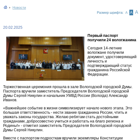
Новости
А
А
Размер шрифта:
А
20.02.2025
Первый паспорт
получили 24 вологжанина
Сегодня 14-летние
вологжане получили
документ, удостоверяющий
личность и
подтверждающий статус
гражданина Российской
Федерации.
Торжественная церемония прошла в зале Вологодской городской Думы.
Паспорта вручили заместитель Председателя Вологодской городской
Думы Сергей Никулин и начальник УМВД России (Вологда) Александр
Иванов.
«Важнейшее событие в жизни символизирует начало нового этапа. Это
большая ответственность - нести звание гражданина России, чтить и
уважать законы государства. Желаю ребятам стать достойными
гражданами, добросовестно учиться и работать на благо региона и
Родины!» - отметил заместитель Председателя Вологодской городской
Думы Сергей Никулин.
Вместе с паспортом подросткам вручили экземпляры Конституции