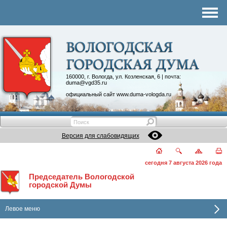
Комитеты
График приема
Контакты
Депутатские объединения
160000, г. Вологда, ул. Козленская, 6 | почта:
duma@vgd35.ru
официальный сайт
www.duma-vologda.ru
Версия для слабовидящих
сегодня 7 августа 2026 года
Председатель Вологодской
городской Думы
Левое меню