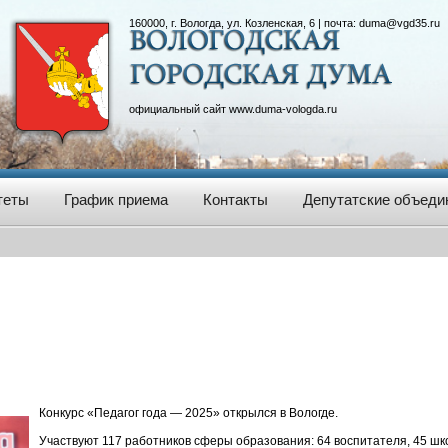
160000, г. Вологда, ул. Козленская, 6 | почта:
duma@vgd35.ru
официальный сайт
www.duma-vologda.ru
теты
График приема
Контакты
Депутатские объеди
Конкурс «Педагог года — 2025» открылся в Вологде.
Участвуют 117 работников сферы образования: 64 воспитателя, 45 шк