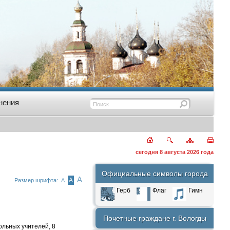
нения
сегодня 8 августа 2026 года
Официальные символы города
А
А
Размер шрифта:
А
Герб
Флаг
Гимн
Почетные граждане г. Вологды
ольных учителей, 8