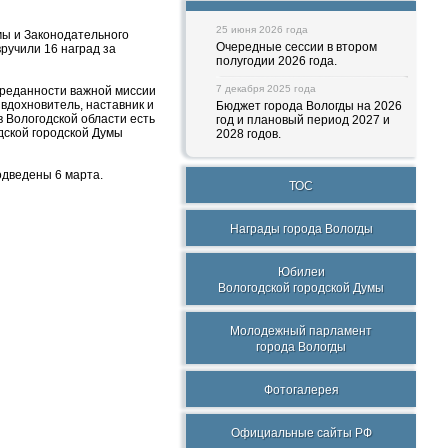
25 июня 2026 года
мы и Законодательного
Очередные сессии в втором
ручили 16 наград за
полугодии 2026 года.
7 декабря 2025 года
преданности важной миссии
вдохновитель, наставник и
Бюджет города Вологды на 2026
в Вологодской области есть
год и плановый период 2027 и
дской городской Думы
2028 годов.
одведены 6 марта.
ТОС
Награды города Вологды
Юбилеи
Вологодской городской Думы
Молодежный парламент
города Вологды
Фотогалерея
Официальные сайты РФ