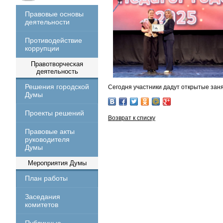
Правовые основы
деятельности
Противодействие
коррупции
Правотворческая
деятельность
Решения городской
Сегодня участники дадут открытые заня
Думы
Проекты решений
Возврат к списку
Правовые акты
руководителя
Думы
Мероприятия Думы
План работы
Заседания
комитетов