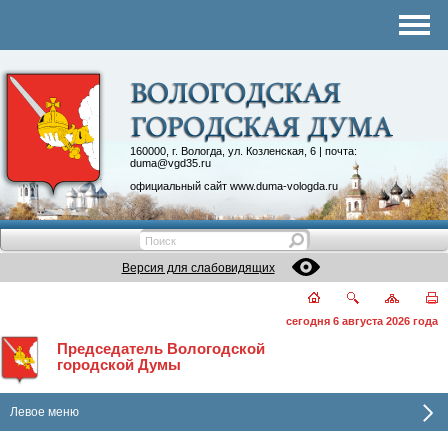
Комитеты
График приема
Контакты
Депутатские объединения
160000, г. Вологда, ул. Козленская, 6 | почта:
duma@vgd35.ru
официальный сайт
www.duma-vologda.ru
Версия для слабовидящих
сегодня 6 августа 2026 года
Председатель Вологодской
городской Думы
Левое меню