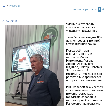
Новости
А
А
Размер шрифта:
А
21.03.2025
Члены писательских
союзов встретились с
учащимися школы № 8
Тема была посвящена 80-
летию Победы в Великой
Отечественной войне.
Перед ребятами
выступили поэты и
писатели Марина
Николаевна Попова,
Леонид Аркадьевич
Юдников, Виктор Юрьевич
Эглит и Алексей
Васильевич Маклахов. Они
рассказали о трагических
историях тех огненных лет.
Инициатором таких встреч
со школьниками стал Глава
Вологды, секретарь
городского отделения
партии Юрий Сапожников.
Ранее он с писательским