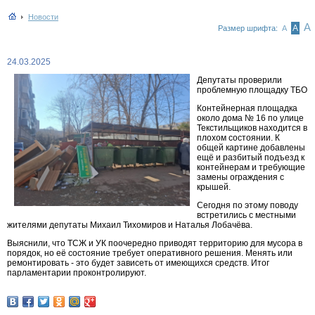
Новости
А
А
Размер шрифта:
А
24.03.2025
Депутаты проверили
проблемную площадку ТБО
Контейнерная площадка
около дома № 16 по улице
Текстильщиков находится в
плохом состоянии. К
общей картине добавлены
ещё и разбитый подъезд к
контейнерам и требующие
замены ограждения с
крышей.
Сегодня по этому поводу
встретились с местными
жителями депутаты Михаил Тихомиров и Наталья Лобачёва.
Выяснили, что ТСЖ и УК поочередно приводят территорию для мусора в
порядок, но её состояние требует оперативного решения. Менять или
ремонтировать - это будет зависеть от имеющихся средств. Итог
парламентарии проконтролируют.