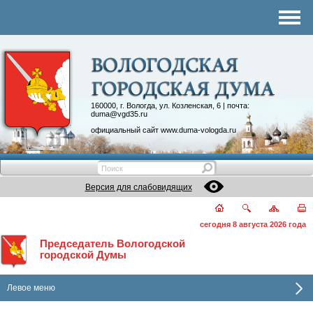
Комитеты
График приема
Контакты
Депутатские объединения
160000, г. Вологда, ул. Козленская, 6 | почта:
duma@vgd35.ru
официальный сайт
www.duma-vologda.ru
Версия для слабовидящих
сегодня 8 августа 2026 года
Председатель Вологодской
городской Думы
Левое меню