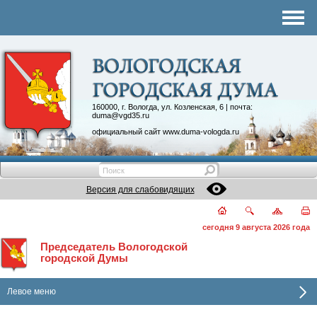
Комитеты
График приема
Контакты
Депутатские объединения
160000, г. Вологда, ул. Козленская, 6 | почта:
duma@vgd35.ru
официальный сайт
www.duma-vologda.ru
Версия для слабовидящих
сегодня 9 августа 2026 года
Председатель Вологодской
городской Думы
Левое меню