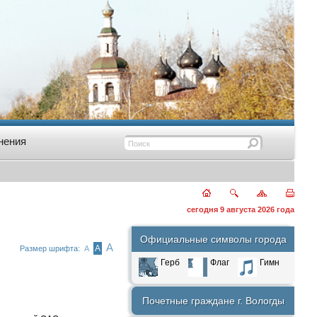
нения
сегодня 9 августа 2026 года
Официальные символы города
А
А
Размер шрифта:
А
Герб
Флаг
Гимн
Почетные граждане г. Вологды