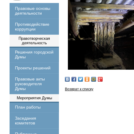
Правовые основы
деятельности
Противодействие
коррупции
Правотворческая
деятельность
Решения городской
Думы
Проекты решений
Правовые акты
руководителя
Думы
Возврат к списку
Мероприятия Думы
План работы
Заседания
комитетов