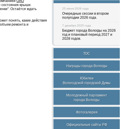
компанией
ОАО
 состояния крыши.
енки". Остаётся ждать
25 июня 2026 года
Очередные сессии в втором
полугодии 2026 года.
ожет понять, какие действия
 объем ремонта и
7 декабря 2025 года
Бюджет города Вологды на 2026
год и плановый период 2027 и
2028 годов.
ТОС
Награды города Вологды
Юбилеи
Вологодской городской Думы
Молодежный парламент
города Вологды
Фотогалерея
Официальные сайты РФ