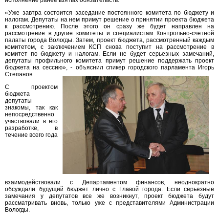
исполнение ранее взятых обязательств.
«Уже завтра состоится заседание постоянного комитета по бюджету и
налогам. Депутаты на нем примут решение о принятии проекта бюджета
к рассмотрению. После этого он сразу же будет направлен на
рассмотрение в другие комитеты и специалистам Контрольно-счетной
палаты города Вологды. Затем, проект бюджета, рассмотренный каждым
комитетом, с заключением КСП снова поступит на рассмотрение в
комитет по бюджету и налогам. Если не будет серьезных замечаний,
депутаты профильного комитета примут решение поддержать проект
бюджета на сессию», - объяснил спикер городского парламента Игорь
Степанов.
С проектом
бюджета
депутаты
знакомы, так как
непосредственно
участвовали в его
разработке, в
течение всего года
взаимодействовали с Департаментом финансов, неоднократно
обсуждали будущий бюджет лично с Главой города. Если серьезные
замечания у депутатов все же возникнут, проект бюджета будут
рассматривать вновь, только уже с представителями Администрации
Вологды.