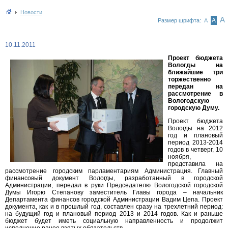
Новости
А
А
Размер шрифта:
А
10.11.2011
Проект бюджета
Вологды на
ближайшие три
торжественно
передан на
рассмотрение в
Вологодскую
городскую Думу.
Проект бюджета
Вологды на 2012
год и плановый
период 2013-2014
годов в четверг, 10
ноября,
представила на
рассмотрение городским парламентариям Администрация. Главный
финансовый документ Вологды, разработанный в городской
Администрации, передал в руки Председателю Вологодской городской
Думы Игорю Степанову заместитель Главы города – начальник
Департамента финансов городской Администрации Вадим Цепа. Проект
документа, как и в прошлый год, составлен сразу на трехлетний период:
на будущий год и плановый период 2013 и 2014 годов. Как и раньше
бюджет будет иметь социальную направленность и продолжит