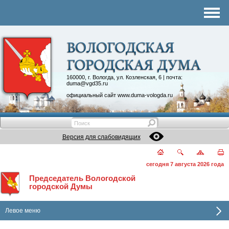
Комитеты
График приема
Контакты
Депутатские объединения
160000, г. Вологда, ул. Козленская, 6 | почта:
duma@vgd35.ru
официальный сайт
www.duma-vologda.ru
Версия для слабовидящих
сегодня 7 августа 2026 года
Председатель Вологодской
городской Думы
Левое меню