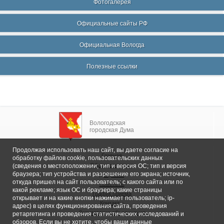
Фотогалерея
Официальные сайты РФ
Официальная Вологда
Полезные ссылки
Вологодская
городская Дума
Продолжая использовать наш сайт, вы даете согласие на
Главная
обработку файлов cookie, пользовательских данных
Общие сведения
(сведения о местоположении; тип и версия ОС; тип и версия
браузера; тип устройства и разрешение его экрана; источник,
Депутаты
откуда пришел на сайт пользователь; с какого сайта или по
Комитеты
какой рекламе; язык ОС и браузера; какие страницы
График приема
открывает и на какие кнопки нажимает пользователь; ip-
Контакты
адрес) в целях функционирования сайта, проведения
Депутатские объединения
ретаргетинга и проведения статистических исследований и
обзоров. Если вы не хотите, чтобы ваши данные