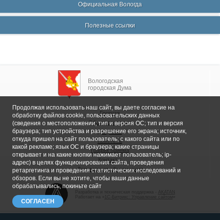
Официальная Вологда
Полезные ссылки
Вологодская
городская Дума
Продолжая использовать наш сайт, вы даете согласие на
Главная
обработку файлов cookie, пользовательских данных
Общие сведения
(сведения о местоположении; тип и версия ОС; тип и версия
браузера; тип устройства и разрешение его экрана; источник,
Депутаты
откуда пришел на сайт пользователь; с какого сайта или по
Комитеты
какой рекламе; язык ОС и браузера; какие страницы
График приема
открывает и на какие кнопки нажимает пользователь; ip-
Контакты
адрес) в целях функционирования сайта, проведения
Депутатские объединения
ретаргетинга и проведения статистических исследований и
обзоров. Если вы не хотите, чтобы ваши данные
обрабатывались, покиньте сайт
Разработка и техническая поддержка -
AKATAN
Работает на «
1С-Битрикс: Управление сайтом
»
СОГЛАСЕН