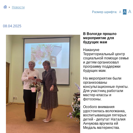
Новости
А
А
Размер шрифта:
А
08.04.2025
В Вологде прошло
мероприятие для
будущих мам
Накануне
Территориальный центр
социальной помощи семье
и детям организовал
программу поддержки
будущих мам.
На мероприятии были
организованы
консультационные пункты.
Для участниц работали
мастер-классы и
фотозоны.
Особого внимания
удостоилась вологжанка,
воспитывающая пятерых
детей - депутат Наталия
Анчукова вручила ей
Медаль материнства.