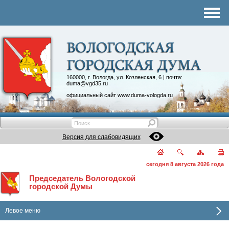
Комитеты
График приема
Контакты
Депутатские объединения
160000, г. Вологда, ул. Козленская, 6 | почта:
duma@vgd35.ru
официальный сайт
www.duma-vologda.ru
Версия для слабовидящих
сегодня 8 августа 2026 года
Председатель Вологодской
городской Думы
Левое меню