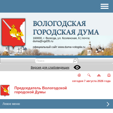
Комитеты
График приема
Контакты
Депутатские объединения
160000, г. Вологда, ул. Козленская, 6 | почта:
duma@vgd35.ru
официальный сайт
www.duma-vologda.ru
Версия для слабовидящих
сегодня 7 августа 2026 года
Председатель Вологодской
городской Думы
Левое меню