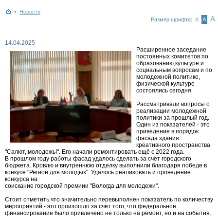
Новости
А
А
Размер шрифта:
А
14.04.2025
Расширенное заседание
постоянных комитетов по
образованию,культуре и
социальным вопросам и по
молодежной политике,
физической культуре
состоялись сегодня
Рассматривали вопросы о
реализации молодежной
политики за прошлый год.
Один из показателей - это
приведение в порядок
фасада здания
креативного пространства
"Салют, молодежь!". Его начали ремонтировать ещё с 2022 года.
В прошлом году работы фасад удалось сделать за счёт городского
бюджета. Кровлю и внутреннюю отделку выполнили благодаря победе в
конкусе "Регион для молодых". Удалось реализовать и проведение
конкурса на
соискание городской премиии "Вологда для молодежи".
Стоит отметить,что значительно перевыполнен показатель по количеству
мероприятий - это произошло за счёт того, что федеральное
финансирование было привлечено не только на ремонт, но и на события.