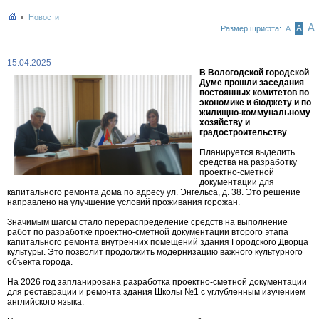
Новости
А
А
Размер шрифта:
А
15.04.2025
В Вологодской городской
Думе прошли заседания
постоянных комитетов по
экономике и бюджету и по
жилищно-коммунальному
хозяйству и
градостроительству
Планируется выделить
средства на разработку
проектно-сметной
документации для
капитального ремонта дома по адресу ул. Энгельса, д. 38. Это решение
направлено на улучшение условий проживания горожан.
Значимым шагом стало перераспределение средств на выполнение
работ по разработке проектно-сметной документации второго этапа
капитального ремонта внутренних помещений здания Городского Дворца
культуры. Это позволит продолжить модернизацию важного культурного
объекта города.
На 2026 год запланирована разработка проектно-сметной документации
для реставрации и ремонта здания Школы №1 с углубленным изучением
английского языка.