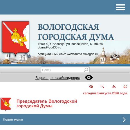
Комитеты
График приема
Контакты
Депутатские объединения
160000, г. Вологда, ул. Козленская, 6 | почта:
duma@vgd35.ru
официальный сайт
www.duma-vologda.ru
Версия для слабовидящих
сегодня 8 августа 2026 года
Председатель Вологодской
городской Думы
Левое меню