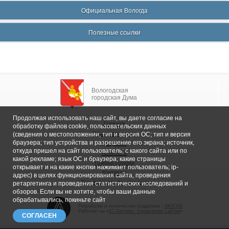
Официальная Вологда
Полезные ссылки
Вологодская
городская Дума
Продолжая использовать наш сайт, вы даете согласие на
Главная
обработку файлов cookie, пользовательских данных
Общие сведения
(сведения о местоположении; тип и версия ОС; тип и версия
браузера; тип устройства и разрешение его экрана; источник,
Депутаты
откуда пришел на сайт пользователь; с какого сайта или по
Комитеты
какой рекламе; язык ОС и браузера; какие страницы
График приема
открывает и на какие кнопки нажимает пользователь; ip-
Контакты
адрес) в целях функционирования сайта, проведения
Депутатские объединения
ретаргетинга и проведения статистических исследований и
обзоров. Если вы не хотите, чтобы ваши данные
обрабатывались, покиньте сайт
Разработка и техническая поддержка -
AKATAN
Работает на «
1С-Битрикс: Управление сайтом
»
СОГЛАСЕН