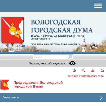
Комитеты
График приема
Контакты
Депутатские объединения
160000, г. Вологда, ул. Козленская, 6 | почта:
duma@vgd35.ru
официальный сайт
www.duma-vologda.ru
Версия для слабовидящих
сегодня 9 августа 2026 года
Председатель Вологодской
городской Думы
Левое меню