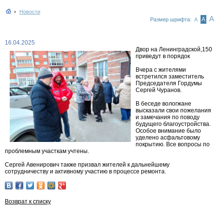
Новости
А
А
Размер шрифта:
А
16.04.2025
Двор на Ленинградской,150
приведут в порядок
Вчера с жителями
встретился заместитель
Председателя Гордумы
Сергей Чуранов.
В беседе вологжане
высказали свои пожелания
и замечания по поводу
будущего благоустройства.
Особое внимание было
уделено асфальтовому
покрытию. Все вопросы по
проблемным участкам учтены.
Сергей Авенирович также призвал жителей к дальнейшему
сотрудничеству и активному участию в процессе ремонта.
Возврат к списку