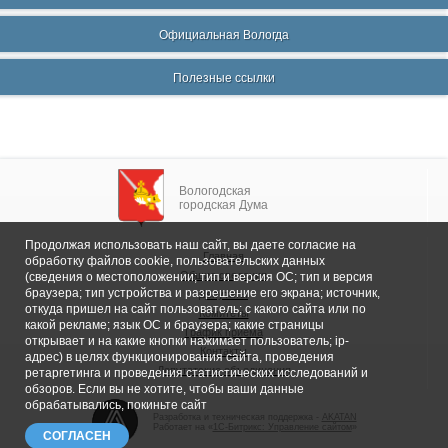
Официальная Вологда
Полезные ссылки
Вологодская
городская Дума
Продолжая использовать наш сайт, вы даете согласие на
Главная
обработку файлов cookie, пользовательских данных
Общие сведения
(сведения о местоположении; тип и версия ОС; тип и версия
браузера; тип устройства и разрешение его экрана; источник,
Депутаты
откуда пришел на сайт пользователь; с какого сайта или по
Комитеты
какой рекламе; язык ОС и браузера; какие страницы
График приема
открывает и на какие кнопки нажимает пользователь; ip-
Контакты
адрес) в целях функционирования сайта, проведения
Депутатские объединения
ретаргетинга и проведения статистических исследований и
обзоров. Если вы не хотите, чтобы ваши данные
обрабатывались, покиньте сайт
Разработка и техническая поддержка -
AKATAN
Работает на «
1С-Битрикс: Управление сайтом
»
СОГЛАСЕН