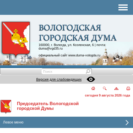
Комитеты
График приема
Контакты
Депутатские объединения
160000, г. Вологда, ул. Козленская, 6 | почта:
duma@vgd35.ru
официальный сайт
www.duma-vologda.ru
Версия для слабовидящих
сегодня 9 августа 2026 года
Председатель Вологодской
городской Думы
Левое меню