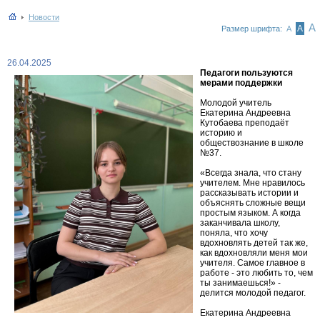
Новости
А
А
Размер шрифта:
А
26.04.2025
Педагоги пользуются
мерами поддержки
Молодой учитель
Екатерина Андреевна
Кутобаева преподаёт
историю и
обществознание в школе
№37.
«Всегда знала, что стану
учителем. Мне нравилось
рассказывать истории и
объяснять сложные вещи
простым языком. А когда
заканчивала школу,
поняла, что хочу
вдохновлять детей так же,
как вдохновляли меня мои
учителя. Самое главное в
работе - это любить то, чем
ты занимаешься!» -
делится молодой педагог.
Екатерина Андреевна