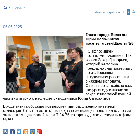
Новости
А
А
Размер шрифта:
А
05.05.2025
Глава города Вологды
Юрий Сапожников
посетил музей Школы №8
«С экспозицией
познакомил учащийся 11Б
класса Захар Григорьев,
который не только
прекрасно знал материал,
но и с большим
энтузиазмом рассказывал
о каждом экспонате.
Отдельное спасибо юному
экскурсоводу и школе за
сохранение такой важной
части культурного наследия», - поделился Юрий Сапожников.
В ходе визита обсуждались перспективы расширения музейной
коллекции. Стоит отметить, что недавно экспозиция пополнилась новым
экспонатом – диорамой танка Т-34-76, которую удалось передать в фонд
музея.