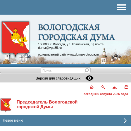
Комитеты
График приема
Контакты
Депутатские объединения
160000, г. Вологда, ул. Козленская, 6 | почта:
duma@vgd35.ru
официальный сайт
www.duma-vologda.ru
Версия для слабовидящих
сегодня 6 августа 2026 года
Председатель Вологодской
городской Думы
Левое меню