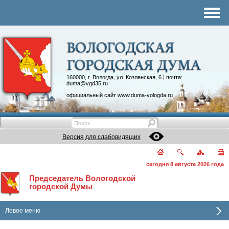
Комитеты
График приема
Контакты
Депутатские объединения
160000, г. Вологда, ул. Козленская, 6 | почта:
duma@vgd35.ru
официальный сайт
www.duma-vologda.ru
Версия для слабовидящих
сегодня 8 августа 2026 года
Председатель Вологодской
городской Думы
Левое меню