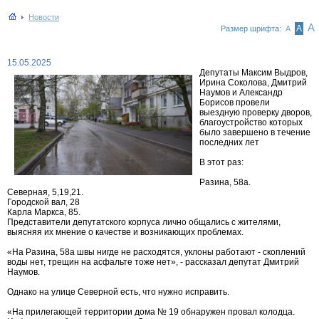
Новости
А
А
Размер шрифта:
А
15.05.2025
Депутаты Максим Выдров,
Ирина Соколова, Дмитрий
Наумов и Александр
Борисов провели
выездную проверку дворов,
благоустройство которых
было завершено в течение
последних лет
В этот раз:
Разина, 58а.
Северная, 5,19,21.
Городской вал, 28
Карла Маркса, 85.
Представители депутатского корпуса лично общались с жителями,
выясняя их мнение о качестве и возникающих проблемах.
«На Разина, 58а швы нигде не расходятся, уклоны работают - скоплений
воды нет, трещин на асфальте тоже нет», - рассказал депутат Дмитрий
Наумов.
Однако на улице Северной есть, что нужно исправить.
«На прилегающей территории дома № 19 обнаружен провал колодца.