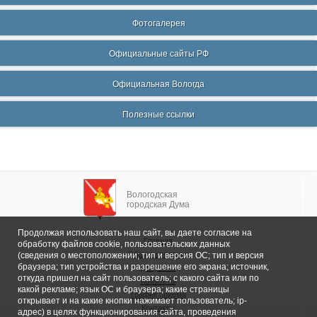
Фотогалерея
Официальные сайты РФ
Официальная Вологда
Полезные ссылки
Вологодская
городская Дума
Продолжая использовать наш сайт, вы даете согласие на
Главная
обработку файлов cookie, пользовательских данных
Общие сведения
(сведения о местоположении; тип и версия ОС; тип и версия
браузера; тип устройства и разрешение его экрана; источник,
Депутаты
откуда пришел на сайт пользователь; с какого сайта или по
Комитеты
какой рекламе; язык ОС и браузера; какие страницы
График приема
открывает и на какие кнопки нажимает пользователь; ip-
Контакты
адрес) в целях функционирования сайта, проведения