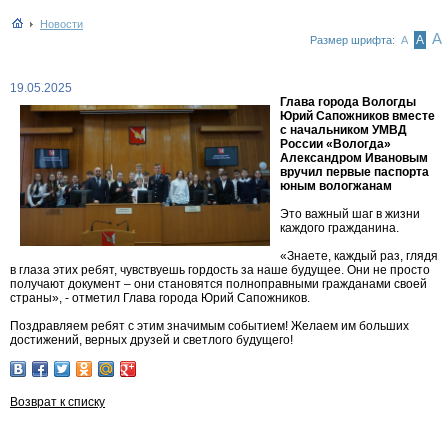
Новости
А
А
Размер шрифта:
А
19.05.2025
Глава города Вологды
Юрий Сапожников вместе
с начальником УМВД
России «Вологда»
Александром Ивановым
вручил первые паспорта
юным вологжанам
Это важный шаг в жизни
каждого гражданина.
«Знаете, каждый раз, глядя
в глаза этих ребят, чувствуешь гордость за наше будущее. Они не просто
получают документ – они становятся полноправными гражданами своей
страны», - отметил Глава города Юрий Сапожников.
Поздравляем ребят с этим значимым событием! Желаем им больших
достижений, верных друзей и светлого будущего!
Возврат к списку