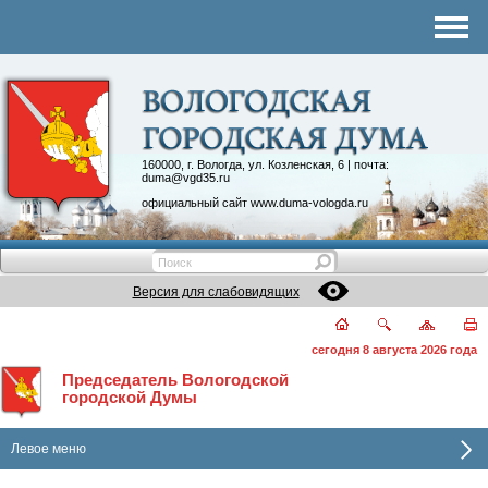
Комитеты
График приема
Контакты
Депутатские объединения
160000, г. Вологда, ул. Козленская, 6 | почта:
duma@vgd35.ru
официальный сайт
www.duma-vologda.ru
Версия для слабовидящих
сегодня 8 августа 2026 года
Председатель Вологодской
городской Думы
Левое меню