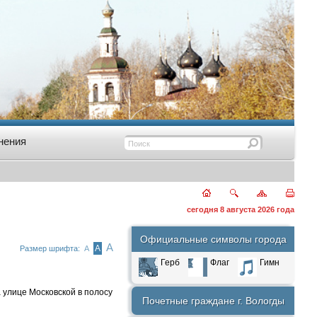
нения
сегодня 8 августа 2026 года
Официальные символы города
А
А
Размер шрифта:
А
Герб
Флаг
Гимн
улице Московской в полосу
Почетные граждане г. Вологды