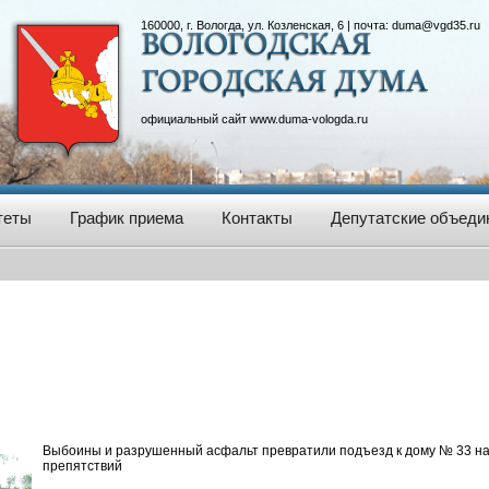
160000, г. Вологда, ул. Козленская, 6 | почта:
duma@vgd35.ru
официальный сайт
www.duma-vologda.ru
теты
График приема
Контакты
Депутатские объеди
Выбоины и разрушенный асфальт превратили подъезд к дому № 33 на 
препятствий