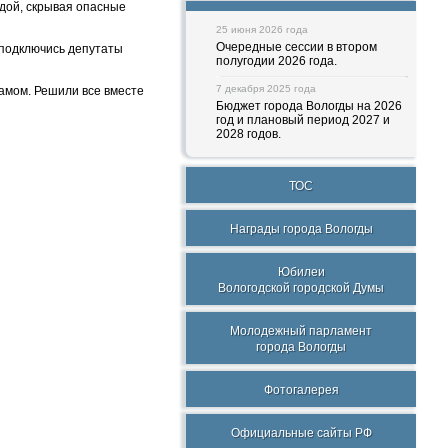
одой, скрывая опасные
25 июня 2026 года
Очередные сессии в втором
 подключись депутаты
полугодии 2026 года.
7 декабря 2025 года
фамом. Решили все вместе
Бюджет города Вологды на 2026
год и плановый период 2027 и
2028 годов.
ТОС
Награды города Вологды
Юбилеи
Вологодской городской Думы
Молодежный парламент
города Вологды
Фотогалерея
Официальные сайты РФ