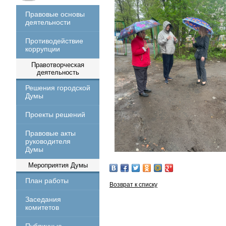
Правовые основы
деятельности
Противодействие
коррупции
Правотворческая
деятельность
Решения городской
Думы
Проекты решений
Правовые акты
руководителя
Думы
Мероприятия Думы
План работы
Возврат к списку
Заседания
комитетов