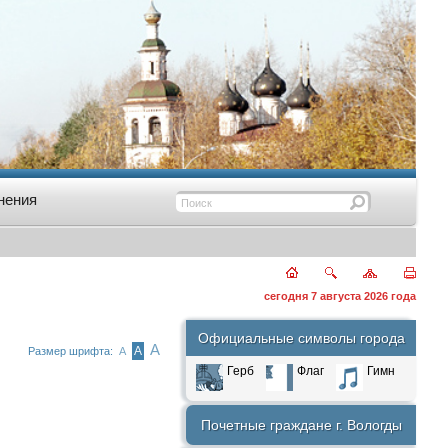
нения
сегодня 7 августа 2026 года
Официальные символы города
А
А
Размер шрифта:
А
Герб
Флаг
Гимн
Почетные граждане г. Вологды