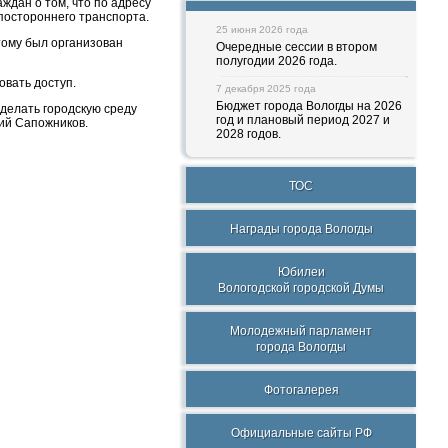
дан о том, что по адресу
 постороннего транспорта.
25 июня 2026 года
тому был организован
Очередные сессии в втором
полугодии 2026 года.
овать доступ.
7 декабря 2025 года
Бюджет города Вологды на 2026
делать городскую среду
год и плановый период 2027 и
ий Сапожников.
2028 годов.
ТОС
Награды города Вологды
Юбилеи
Вологодской городской Думы
Молодежный парламент
города Вологды
Фотогалерея
Официальные сайты РФ