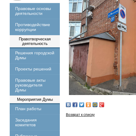
Правовые основы
деятельности
Противодействие
коррупции
Правотворческая
деятельность
Решения городской
Думы
Проекты решений
Правовые акты
руководителя
Думы
Мероприятия Думы
План работы
Возврат к списку
Заседания
комитетов