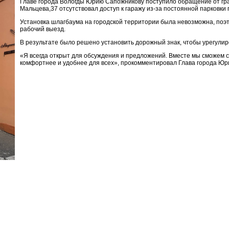
Главе города Вологды Юрию Сапожникову поступило обращение от граж
Мальцева,37 отсутствовал доступ к гаражу из-за постоянной парковки
Установка шлагбаума на городской территории была невозможна, поэ
рабочий выезд.
В результате было решено установить дорожный знак, чтобы урегулир
«Я всегда открыт для обсуждения и предложений. Вместе мы сможем с
комфортнее и удобнее для всех», прокомментировал Глава города Юр