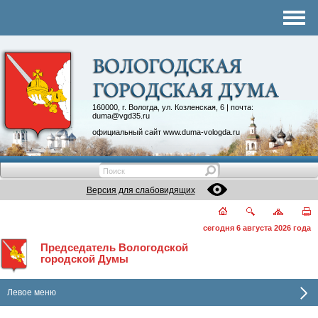
Комитеты
График приема
Контакты
Депутатские объединения
160000, г. Вологда, ул. Козленская, 6 | почта:
duma@vgd35.ru
официальный сайт
www.duma-vologda.ru
Версия для слабовидящих
сегодня 6 августа 2026 года
Председатель Вологодской
городской Думы
Левое меню