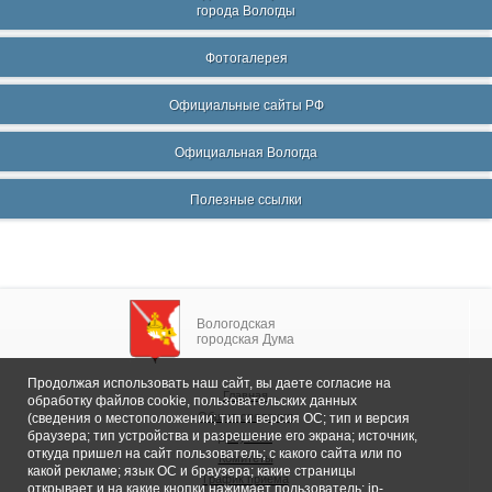
города Вологды
Фотогалерея
Официальные сайты РФ
Официальная Вологда
Полезные ссылки
Вологодская
городская Дума
Продолжая использовать наш сайт, вы даете согласие на
Главная
обработку файлов cookie, пользовательских данных
Общие сведения
(сведения о местоположении; тип и версия ОС; тип и версия
браузера; тип устройства и разрешение его экрана; источник,
Депутаты
откуда пришел на сайт пользователь; с какого сайта или по
Комитеты
какой рекламе; язык ОС и браузера; какие страницы
График приема
открывает и на какие кнопки нажимает пользователь; ip-