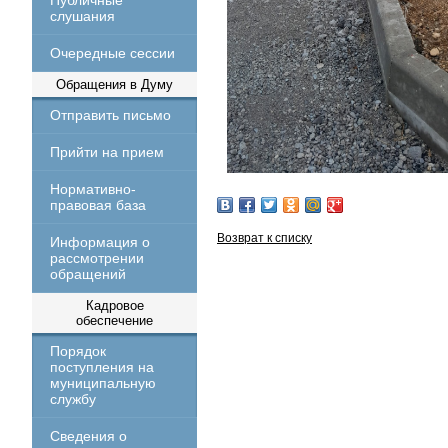
Публичные
слушания
Очередные сессии
Обращения в Думу
Отправить письмо
Прийти на прием
Нормативно-
правовая база
Возврат к списку
Информация о
рассмотрении
обращений
Кадровое
обеспечение
Порядок
поступления на
муниципальную
службу
Сведения о