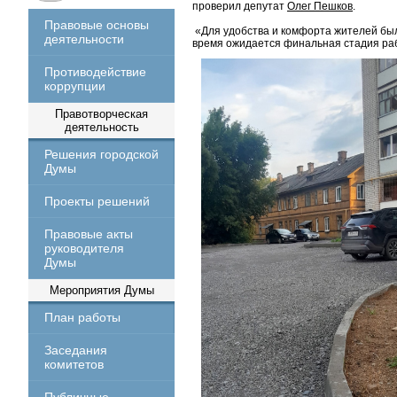
проверил депутат
Олег Пешков
.
Правовые основы
«Для удобства и комфорта жителей был
деятельности
время ожидается финальная стадия раб
Противодействие
коррупции
Правотворческая
деятельность
Решения городской
Думы
Проекты решений
Правовые акты
руководителя
Думы
Мероприятия Думы
План работы
Заседания
комитетов