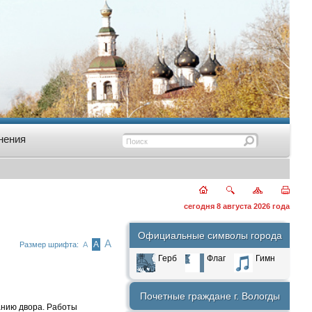
нения
сегодня 8 августа 2026 года
Официальные символы города
А
А
Размер шрифта:
А
Герб
Флаг
Гимн
Почетные граждане г. Вологды
анию двора. Работы