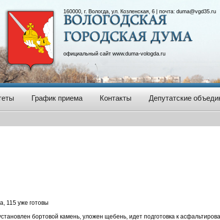
160000, г. Вологда, ул. Козленская, 6 | почта:
duma@vgd35.ru
официальный сайт
www.duma-vologda.ru
теты
График приема
Контакты
Депутатские объеди
, 115 уже готовы
установлен бортовой камень, уложен щебень, идет подготовка к асфальтиров