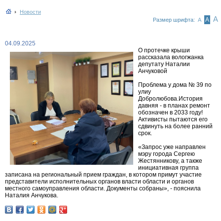
Новости
А
А
Размер шрифта:
А
04.09.2025
О протечке крыши
рассказала вологжанка
депутату Наталии
Анчуковой
Проблема у дома № 39 по
улиу
Добролюбова.История
давняя - в планах ремонт
обозначен в 2033 году!
Активисты пытаются его
сдвинуть на более ранний
срок.
«Запрос уже направлен
мэру города Сергею
Жестянникову, а также
инициативная группа
записана на региональный прием граждан, в котором примут участие
представители исполнительных органов власти области и органов
местного самоуправления области. Документы собраны», - пояснила
Наталия Анчукова.