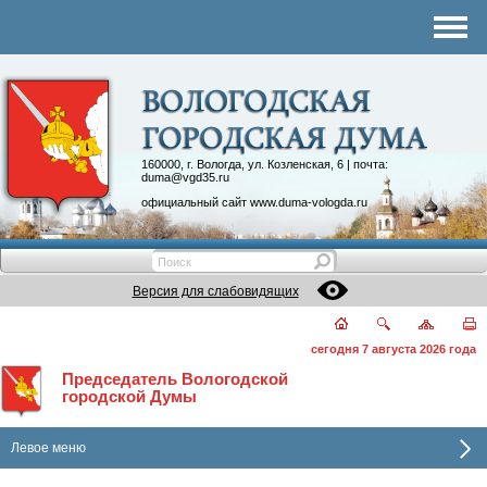
Комитеты
График приема
Контакты
Депутатские объединения
160000, г. Вологда, ул. Козленская, 6 | почта:
duma@vgd35.ru
официальный сайт
www.duma-vologda.ru
Версия для слабовидящих
сегодня 7 августа 2026 года
Председатель Вологодской
городской Думы
Левое меню