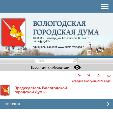
Комитеты
График приема
Контакты
Депутатские объединения
160000, г. Вологда, ул. Козленская, 6 | почта:
duma@vgd35.ru
официальный сайт
www.duma-vologda.ru
Версия для слабовидящих
сегодня 8 августа 2026 года
Председатель Вологодской
городской Думы
Левое меню