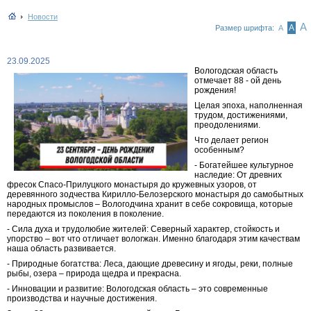
Новости
А
А
Размер шрифта:
А
23.09.2025
Вологодская область
отмечает 88 - ой день
рождения!
Целая эпоха, наполненная
трудом, достижениями,
преодолениями.
Что делает регион
особенным?
- Богатейшее культурное
наследие: От древних
фресок Спасо-Прилуцкого монастыря до кружевных узоров, от
деревянного зодчества Кирилло-Белозерского монастыря до самобытных
народных промыслов – Вологодчина хранит в себе сокровища, которые
передаются из поколения в поколение.
- Сила духа и трудолюбие жителей: Северный характер, стойкость и
упорство – вот что отличает вологжан. Именно благодаря этим качествам
наша область развивается.
- Природные богатства: Леса, дающие древесину и ягоды, реки, полные
рыбы, озера – природа щедра и прекрасна.
- Инновации и развитие: Вологодская область – это современные
производства и научные достижения.