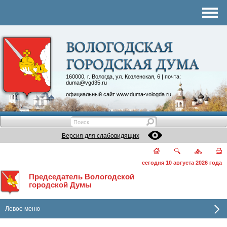
Комитеты
График приема
Контакты
Депутатские объединения
160000, г. Вологда, ул. Козленская, 6 | почта:
duma@vgd35.ru
официальный сайт
www.duma-vologda.ru
Версия для слабовидящих
сегодня 10 августа 2026 года
Председатель Вологодской
городской Думы
Левое меню