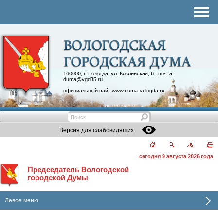
Комитеты
График приема
Контакты
Депутатские объединения
160000, г. Вологда, ул. Козленская, 6 | почта:
duma@vgd35.ru
официальный сайт
www.duma-vologda.ru
Версия для слабовидящих
сегодня 9 августа 2026 года
Председатель Вологодской
городской Думы
Левое меню