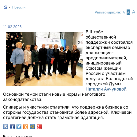
Новости
А
А
Размер шрифта:
А
11.02.2026
В Штабе
общественной
поддержки состоялся
экспертный семинар
для женщин-
предпринимателей,
инициированный
Союзом женщин
России с участием
депутата Вологодской
городской Думы
Наталии Анчуковой
.
Основной темой стали новые нормы налогового
законодательства.
Спикеры и участники отметили, что поддержка бизнеса со
стороны государства становится более адресной. Ключевой
стратегией должна стать грамотная адаптация.
Возврат к списку